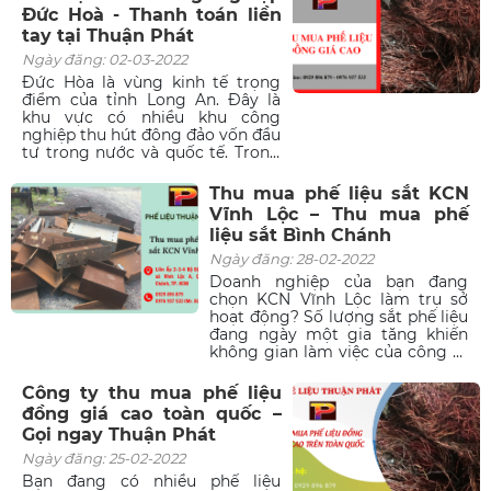
đọc những thông tin về cách
Đức Hoà - Thanh toán liền
phân loại, yếu tố ảnh hưởng đến
tay tại Thuận Phát
giá và giá trị thực sự của inox
phế liệu.
Ngày đăng: 02-03-2022
Đức Hòa là vùng kinh tế trọng
điểm của tỉnh Long An. Đây là
khu vực có nhiều khu công
nghiệp thu hút đông đảo vốn đầu
tư trong nước và quốc tế. Trong
quá trình khu công nghiệp hoạt
động, chắc chắn sẽ có một lượng
Thu mua phế liệu sắt KCN
lớn phế liệu được thải ra, vậy nên
Vĩnh Lộc – Thu mua phế
nhu cầu thu gom phế liệu ở đây
liệu sắt Bình Chánh
là rất lớn. Nếu bạn đang tìm kiếm
một công ty thu mua phế liệu
Ngày đăng: 28-02-2022
đồng tại khu công nghiệp Đức
Doanh nghiệp của bạn đang
Hòa thì Thuận Phát chính là đơn
chọn KCN Vĩnh Lộc làm trụ sở
vị mà bạn không thể bỏ qua. Hãy
hoạt động? Số lượng sắt phế liệu
kết nối với chúng tôi qua hotline
đang ngày một gia tăng khiến
0929 896 879 để được hỗ trợ
không gian làm việc của công ty
ngay hôm nay!
bị hạn chế? Bạn muốn tìm kiếm
một cơ sở thu mua giá cao, thực
Công ty thu mua phế liệu
hiện nhanh chóng trong ngày để
đồng giá cao toàn quốc –
tiết kiệm được thời gian? Mọi yêu
Gọi ngay Thuận Phát
cầu khắt khe nhất về một đơn vị
thu mua phế liệu đều được Phế
Ngày đăng: 25-02-2022
liệu Thuận Phát đáp ứng tuyệt
Bạn đang có nhiều phế liệu