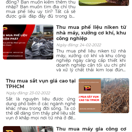
đối. Chúng tôi chuyên thu mua
đồng? Bạn muốn kiếm thêm thu
phế liệu giá cao với khối lượng
nhập? Bạn muốn tìm địa chỉ thu
lớn tại Bình Chánh, hãy lưu lại địa
mua phế liệu uy tín? Tất cả sẽ
chỉ ngay để liên hệ khi cần thiết
được giải đáp đầy đủ trong bài
nhé!
viết này của Phế Liệu Thuận Phát.
Chúng tôi cam kết thu mua phế
Thu mua phế liệu niken từ
liệu đồng với giá cao – quy trình
nhà máy, xưởng cơ khí, khu
thu mua chuyên nghiệp trên
công nghiệp
phạm vi toàn quốc. Hãy cùng tìm
hiểu ngay nhé!
Ngày đăng: 24-02-2022
Thu mua phế liệu niken từ nhà
máy, xưởng cơ khí và khu công
nghiệp ngày càng cấp thiết khi
doanh nghiệp cần tối ưu chi phí
và xử lý chất thải kim loại đúng
quy định.
Thu mua sắt vụn giá cao tại
TPHCM
Ngày đăng: 23-02-2022
Sắt là nguyên liệu được ứng
dụng phổ biến ở các ngành nghề
khác nhau trong đời sống. Ta có
thể dễ dàng tìm thấy phế liệu sắt
vụn ở khắp mọi nơi từ nhà ở đến
công trình xây dựng, công xưởng
hoặc ở các nơi công cộng. Sắt
Thu mua máy gia công cơ