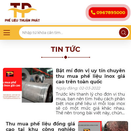
0967895000
TIN TỨC
Bật mí đơn vị uy tín chuyên
thu mua phế liệu inox giá
cao trên toàn quốc
Ngày đăng: 02-03-2022
Trước khi thanh lý cho đơn vị thu
mua, bạn nên tìm hiểu cách phân
biệt inox phế liệu vì mỗi loại inox
sẽ có một mức giá khác nhau.
Thế nên trong bài viết này, chúng
tôi sẽ không chỉ tìm hiểu về dịch
vụ thu mua phế liệu inox của
Thu mua phế liệu đồng giá
Thuận Phát mà còn gửi đến bạn
cao tại khu công nghiệp