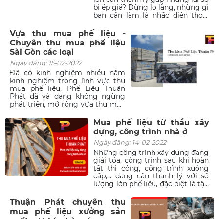
bị ép giá? Đừng lo lắng, những gì
bạn cần làm là nhấc điện thoại
lên và gọi cho Phế liệu Thuận
Phát qua đường dây nóng 0929
Vựa thu mua phế liệu -
896 879. Sau khi tiếp nhận thông
Chuyên thu mua phế liệu
tin, đội ngũ tư vấn của chúng tôi
Sài Gòn các loại
sẽ hỗ trợ từ A đến Z để quá trình
thu mua phế liệu diễn ra thật
Ngày đăng: 15-02-2022
nhanh chóng, giúp khách hàng
Đã có kinh nghiệm nhiều năm
nhận được khoản lợi nhuận tốt
kinh nghiệm trong lĩnh vực thu
nhất.
mua phế liệu, Phế Liệu Thuận
Phát đã và đang không ngừng
phát triển, mở rộng vựa thu mua
phế liệu chủ yếu tại các thành
phố, quận huyện miền Nam như:
Mua phế liệu từ thầu xây
TPHCM, Vũng Tàu, Đồng Nai,
dựng, công trình nhà ở
Bình Dương, Bình Chánh, Bình
Ngày đăng: 14-02-2022
Phước, Long An, Tây Ninh... Thu
Mua Phế Liệu Thuận Phát cam
Những công trình xây dựng đang
kết tiến hành thu mua trong
giải tỏa, công trình sau khi hoàn
ngày, thanh toán nhanh chóng.
tất thi công, công trình xuống
Có thể nói Phế Liệu Thuận Phát là
cấp,… đang cần thanh lý với số
đối tác thu mua phế liệu uy tín
lượng lớn phế liệu, đặc biệt là tập
của các nhà xưởng, nhà máy, khu
trung nhiều ở những thành phố
công nghiệp, công ty, garage...
lớn như TP.HCM. Nhằm đáp ứng
Thuận Phát chuyên thu
tại miền Nam.
nhu cầu đó của nhiều khách
mua phế liệu xưởng sản
hàng, Phế liệu Thuận Phát mở