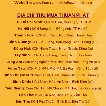
Website:
www.
thumuaphelieuthuanphat.com
ĐỊA CHỈ THU MUA THUẬN PHÁT
TP. Hồ Chí Minh:
Quách Điêu, Vĩnh Lộc, TP.HCM
Hà Nội :
KCN Đông Anh, Đông Anh, TP Hà Nội
Thanh Hóa:
KCN Nghi Sơn, Nghi Sơn, Thanh Hóa
Bình Dương:
KCN Bàu Bàng, Bàu Bàng, Bình Dương (cũ)
Đồng Nai:
KCN Nhơn Trạch, Nhơn Trạch, Đồng Nai
Tây Ninh:
KCN Trảng Bàng, Trảng Bàng, Tây Ninh
Long An:
Cụm công nghiệp Đức Hòa, Đức Hòa, Long An (cũ)
Vũng Tàu:
KCN Phú Mỹ I, Phú Mỹ, Bà Rịa – Vũng Tàu (cũ)
Bình Thuận:
KCN Phan Thiết, Hàm Thuận Bắc, Bình Thuận (cũ)
Bình Định:
KCN Nhơn Hòa, An Nhơn, Bình Định (cũ)
Tiền Giang:
Cụm CN, Tân Mỹ Chánh, Mỹ Tho, Tiền Giang (cũ)
Cần Thơ:
KCN Trà Nóc, Bình Thủy, Cần Thơ
Bến Tre:
KCN Phú Thuận, Bình Đại, Bến Tre (cũ)