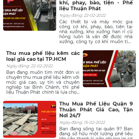
vụn nói riêng và phế liệu kim loại
khí, phay, bào, tiện - Phế
nói chung được nhiều người
liệu Thuận Phát
khuyến khích tái chế để tiết kiệm
năng lượng và bảo vệ môi
Ngày đăng: 22-02-2022
trường sống. Vì vậy, bạn hãy lưu
Các thiết bị và máy móc gia
ngay địa chỉ thu mua sắt vụn giá
công cơ khí, phay, bào, tiện tại
cao tại TPHCM của Phế liệu
nhà xưởng, kho xưởng han rỉ cũ
Thuận Phát để vừa mang lại lợi
hỏng luôn là vấn đề được nhà
ích cho cộng đồng vừa đảm bảo
xưởng, công ty cơ khí muốn tìm
quyền lợi cho cá nhân bạn nhé!
hướng giải quyết một cách
nhanh gọn. Việc tìm đến các đơn
Thu mua phế liệu kẽm các
vị thu mua máy móc gia công cũ
loại giá cao tại TP.HCM
tại nhà xưởng đã phần nào giảm
Ngày đăng: 22-02-2022
tải được kho vận cho nhà xưởng,
tránh gây lãng phí với các loại
Bạn đang muốn tìm một đơn vị
máy móc không còn sử dụng
chuyên thu mua phế liệu kẽm với
nữa. Bên cạnh đó còn giúp bạn
mức giá cao, uy tín và chuyên
thu lại lợi nhuận với một số tiền
nghiệp tại Bình Chánh, thì phế
không hề nhỏ từ việc thanh lý tất
liệu Thuận Phát chính là lựa chọn
cả các máy móc thiết bị đó.
lý tưởng dành cho bạn. Đơn vị
chuyên cung cấp dịch vụ thu
Thu Mua Phế Liệu Quận 9
mua phế liệu kẽm với quy trình
Thuận Phát Giá Cao, Tận
nhanh chóng thuận tiện, thu mua
Nơi 24/7
với số lượng lớn, không giới hạn
thời gian và địa điểm. Phế liệu
Ngày đăng: 15-02-2022
Thuận Phát luôn mang đến sự
Bạn đang sống tại quận 9? Bạn
hài lòng cho mọi khách hàng gần
đang sở hữu một lượng phế liệu
xa.
lớn cần thanh lý gấp nhưng lại sợ