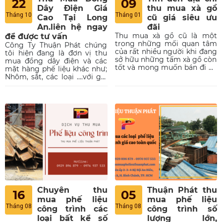
22
09
Dây Điện Giá
thu mua xà gồ
Tháng 10
Tháng 01
Cao Tại Long
cũ giá siêu ưu
An.liên hệ ngay
đãi
Thu mua xà gồ cũ là một
để được tư vấn
trong những mối quan tâm
Công Ty Thuận Phát chúng
của rất nhiều người khi đang
tôi hiện đang là đơn vị thu
sở hữu những tấm xà gồ còn
mua đồng dây điện và các
tốt và mong muốn bán đi để
mặt hàng phế liệu khác như;
thu lại một phần tiền đã bỏ
Nhôm, sắt, các loại ....với giá
ra trước đó.
tốt nhất hiện nay tại Long
An.
Chuyên thu
Thuận Phát thu
16
05
mua phế liệu
mua phế liệu
Tháng 08
Tháng 08
công trình các
công trình số
loại bất kể số
lượng lớn,