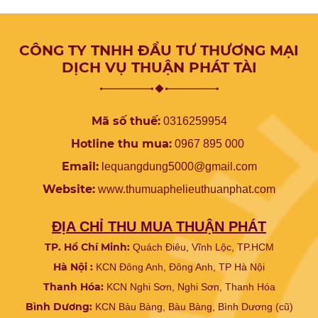
bài viết sau đây sẽ giúp bạn
thực hiện điều đó, hãy cùng
theo dõi nhé.
CÔNG TY TNHH ĐẦU TƯ THƯƠNG MẠI
DỊCH VỤ THUẬN PHÁT TÀI
Mã số thuế:
0316259954
Hotline thu mua:
0967 895 000
Email:
lequangdung5000@gmail.com
Website:
www.
thumuaphelieuthuanphat.com
ĐỊA CHỈ THU MUA THUẬN PHÁT
TP. Hồ Chí Minh:
Quách Điêu, Vĩnh Lộc, TP.HCM
Hà Nội :
KCN Đông Anh, Đông Anh, TP Hà Nội
Thanh Hóa:
KCN Nghi Sơn, Nghi Sơn, Thanh Hóa
Bình Dương:
KCN Bàu Bàng, Bàu Bàng, Bình Dương (cũ)