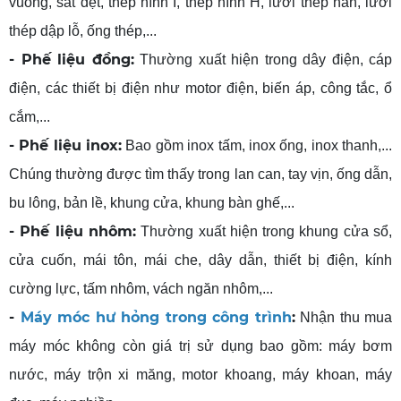
vuông, sắt dẹt, thép hình I, thép hình H, lưới thép hàn, lưới
thép dập lỗ, ống thép,...
- Phế liệu đồng:
Thường xuất hiện trong dây điện, cáp
điện, các thiết bị điện như motor điện, biến áp, công tắc, ổ
cắm,...
- Phế liệu inox:
Bao gồm inox tấm, inox ống, inox thanh,...
Chúng thường được tìm thấy trong lan can, tay vịn, ống dẫn,
bu lông, bản lề, khung cửa, khung bàn ghế,...
- Phế liệu nhôm:
Thường xuất hiện trong khung cửa sổ,
cửa cuốn, mái tôn, mái che, dây dẫn, thiết bị điện, kính
cường lực, tấm nhôm, vách ngăn nhôm,...
-
Máy móc hư hỏng trong công trình
:
Nhận thu mua
máy móc không còn giá trị sử dụng bao gồm: máy bơm
nước, máy trộn xi măng, motor khoang, máy khoan, máy