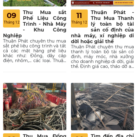
Thu Mua sắt
Thuận Phát -
09
11
Phế Liệu Công
Thu Mua Thanh
Tháng 12
Tháng 12
Trình - Nhà Máy
lý toàn bộ tài
- Khu Công
sản cố định của
Nghiệp
nhà máy, xí nghiệp di
Thuận Phát chuyên thu mua
dời hoặc giải thể
sắt phế liệu công trình và tất
Thuận Phát chuyên thu mua
cả các mặt hàng phế liệu
thanh lý toàn bộ tài sản cố
khác như: Đồng, dây cáp
định, máy móc, nhà xưởng
điện, nhôm,... các loại. Thuận
cho doanh nghiệp di dời, giải
Phát luôn cập nhật giá hàng
thể. Định giá cao, tháo dỡ an
ngày, Liên hệ ngay để được
toàn, dọn dẹp mặt bằng sạch
báo giá.
sẽ. Xem bảng giá ngay!
Thu Mua Đồng
Tìm đến địa chỉ