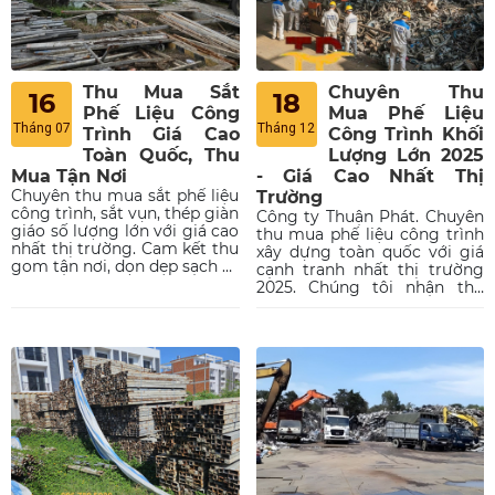
Thu Mua Sắt
Chuyên Thu
16
18
Phế Liệu Công
Mua Phế Liệu
Tháng 07
Tháng 12
Trình Giá Cao
Công Trình Khối
Toàn Quốc, Thu
Lượng Lớn 2025
Mua Tận Nơi
- Giá Cao Nhất Thị
Chuyên thu mua sắt phế liệu
Trường
công trình, sắt vụn, thép giàn
Công ty Thuận Phát. Chuyên
giáo số lượng lớn với giá cao
thu mua phế liệu công trình
nhất thị trường. Cam kết thu
xây dựng toàn quốc với giá
gom tận nơi, dọn dẹp sạch sẽ
cạnh tranh nhất thị trường
và thanh toán nhanh chóng!
2025. Chúng tôi nhận thu
Liên hệ ngay hôm nay để
gom sắt thép vụn, đồng,
nhận báo giá tốt nhất.
nhôm, inox, dây cáp điện và
máy móc cũ từ dự án lớn.