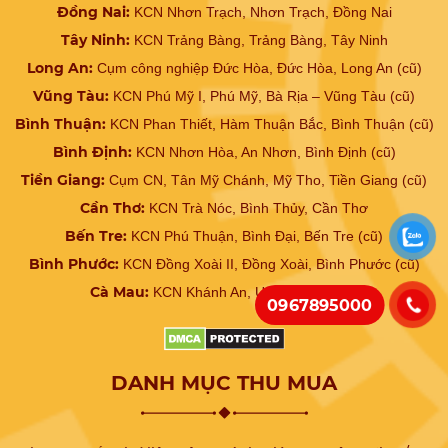
Đồng Nai:
KCN Nhơn Trạch, Nhơn Trạch, Đồng Nai
Tây Ninh:
KCN Trảng Bàng, Trảng Bàng, Tây Ninh
Long An:
Cụm công nghiệp Đức Hòa, Đức Hòa, Long An (cũ)
Vũng Tàu:
KCN Phú Mỹ I, Phú Mỹ, Bà Rịa – Vũng Tàu (cũ)
Bình Thuận:
KCN Phan Thiết, Hàm Thuận Bắc, Bình Thuận (cũ)
Bình Định:
KCN Nhơn Hòa, An Nhơn, Bình Định (cũ)
Tiền Giang:
Cụm CN, Tân Mỹ Chánh, Mỹ Tho, Tiền Giang (cũ)
Cần Thơ:
KCN Trà Nóc, Bình Thủy, Cần Thơ
Bến Tre:
KCN Phú Thuận, Bình Đại, Bến Tre (cũ)
Bình Phước:
KCN Đồng Xoài II, Đồng Xoài, Bình Phước (cũ)
Cà Mau:
KCN Khánh An, U Minh, Cà Mau
0967895000
DANH MỤC THU MUA