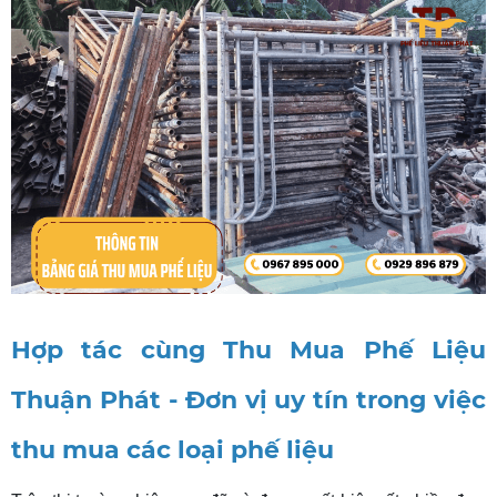
Hợp
tác cùng
Thu Mua Phế Liệu
Thuận Phát
- Đơn vị uy tín trong việc
thu mua các loại phế liệu