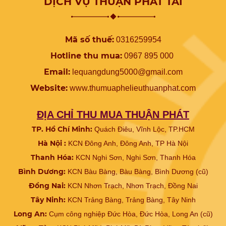
DỊCH VỤ THUẬN PHÁT TÀI
Mã số thuế:
0316259954
Hotline thu mua:
0967 895 000
Email:
lequangdung5000@gmail.com
Website:
www.
thumuaphelieuthuanphat.com
ĐỊA CHỈ THU MUA THUẬN PHÁT
TP. Hồ Chí Minh:
Quách Điêu, Vĩnh Lộc, TP.HCM
Hà Nội :
KCN Đông Anh, Đông Anh, TP Hà Nội
Thanh Hóa:
KCN Nghi Sơn, Nghi Sơn, Thanh Hóa
Bình Dương:
KCN Bàu Bàng, Bàu Bàng, Bình Dương (cũ)
Đồng Nai:
KCN Nhơn Trạch, Nhơn Trạch, Đồng Nai
Tây Ninh:
KCN Trảng Bàng, Trảng Bàng, Tây Ninh
Long An:
Cụm công nghiệp Đức Hòa, Đức Hòa, Long An (cũ)