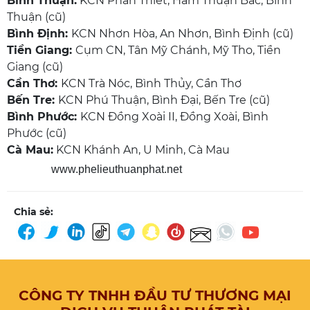
Bình Thuận:
KCN Phan Thiết, Hàm Thuận Bắc, Bình
Thuận (cũ)
Bình Định:
KCN Nhơn Hòa, An Nhơn, Bình Định (cũ)
Tiền Giang:
Cụm CN, Tân Mỹ Chánh, Mỹ Tho, Tiền
Giang (cũ)
Cần Thơ:
KCN Trà Nóc, Bình Thủy, Cần Thơ
Bến Tre:
KCN Phú Thuận, Bình Đại, Bến Tre (cũ)
Bình Phước:
KCN Đồng Xoài II, Đồng Xoài, Bình
Phước (cũ)
Cà Mau:
KCN Khánh An, U Minh, Cà Mau
www.phelieuthuanphat.net
Chia sẻ:
CÔNG TY TNHH ĐẦU TƯ THƯƠNG MẠI