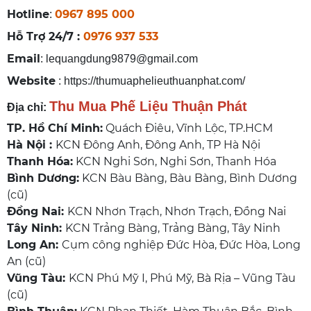
Hotline
0967 895 000
:
Hỗ Trợ 24/7 :
0976 937 533
Email
:
lequangdung9879@gmail.com
Website
:
https://thumuaphelieuthuanphat.com/
Thu Mua Phế Liệu Thuận Phát
Địa chỉ:
TP. Hồ Chí Minh:
Quách Điêu, Vĩnh Lộc, TP.HCM
Hà Nội :
KCN Đông Anh, Đông Anh, TP Hà Nội
Thanh Hóa:
KCN Nghi Sơn, Nghi Sơn, Thanh Hóa
Bình Dương:
KCN Bàu Bàng, Bàu Bàng, Bình Dương
(cũ)
Đồng Nai:
KCN Nhơn Trạch, Nhơn Trạch, Đồng Nai
Tây Ninh:
KCN Trảng Bàng, Trảng Bàng, Tây Ninh
Long An:
Cụm công nghiệp Đức Hòa, Đức Hòa, Long
An (cũ)
Vũng Tàu:
KCN Phú Mỹ I, Phú Mỹ, Bà Rịa – Vũng Tàu
(cũ)