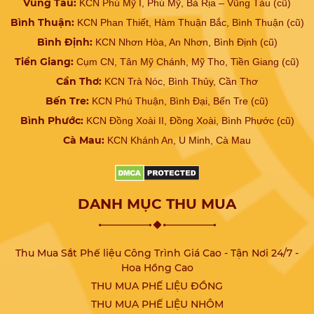
Vũng Tàu:
KCN Phú Mỹ I, Phú Mỹ, Bà Rịa – Vũng Tàu (cũ)
Bình Thuận:
KCN Phan Thiết, Hàm Thuận Bắc, Bình Thuận (cũ)
Bình Định:
KCN Nhơn Hòa, An Nhơn, Bình Định (cũ)
Tiền Giang:
Cụm CN, Tân Mỹ Chánh, Mỹ Tho, Tiền Giang (cũ)
Cần Thơ:
KCN Trà Nóc, Bình Thủy, Cần Thơ
Bến Tre:
KCN Phú Thuận, Bình Đại, Bến Tre (cũ)
Bình Phước:
KCN Đồng Xoài II, Đồng Xoài, Bình Phước (cũ)
Cà Mau:
KCN Khánh An, U Minh, Cà Mau
DANH MỤC THU MUA
Thu Mua Sắt Phế liệu Công Trình Giá Cao - Tận Nơi 24/7 -
Hoa Hồng Cao
THU MUA PHẾ LIỆU ĐỒNG
THU MUA PHẾ LIỆU NHÔM