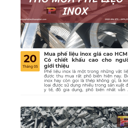
Mua phế liệu inox giá cao HCM
20
Có chiết khấu cao cho ngườ
giới thiệu
Tháng 05
Phế liệu inox là một trong những vật li
được thu mua rất phổ biến hiện nay. B
inox hay còn gọi là thép không gỉ, là k
loại được sử dụng nhiều trong sản xuất 
y tế, đồ gia dụng, phổ biến nhất vẫn 
dụng cụ nhà bếp. Do đó, dịch vụ thu m
phế liệu inox thường mang lại rất nhiều l
ích to lớn cho cả người bán lẫn người mu
Điều này dẫn tới càng có nhiều đơn vị t
mua phế liệu xuất hiện trên thị trường, v
chất lượng và giá cả thu mua không đồ
đều. Vậy làm sao để được thu mua phế li
inox giá cao? Những thông tin được đề c