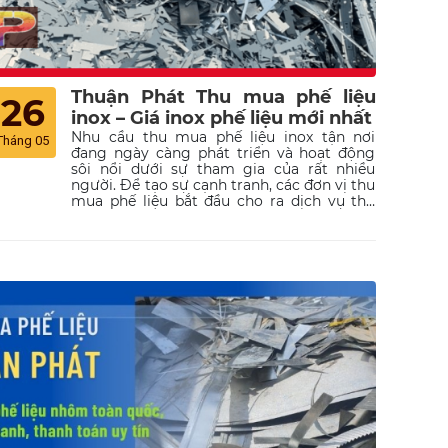
Thuận Phát Thu mua phế liệu
26
inox – Giá inox phế liệu mới nhất
Nhu cầu thu mua phế liệu inox tận nơi
Tháng 05
đang ngày càng phát triển và hoạt động
sôi nổi dưới sự tham gia của rất nhiều
người. Để tạo sự cạnh tranh, các đơn vị thu
mua phế liệu bắt đầu cho ra dịch vụ thu
mua phế liệu giá cao. Cùng theo dõi bài
viết về thu mua phế liệu inox sau đây của
Thu Mua Phế Liệu Thuận Phát để tìm hiểu
về dịch vụ này. Với dịch vụ uy tín, giá thu
mua cao, tận nơi, Thuận Phát sẽ giúp bạn
mua phế liệu inox, từ đó kho bãi sẽ trở nên
gọn gàng và sạch sẽ hơn. Ngoài ra, còn có
thêm khoản thu hấp dẫn cho doanh nghiệp
mình.