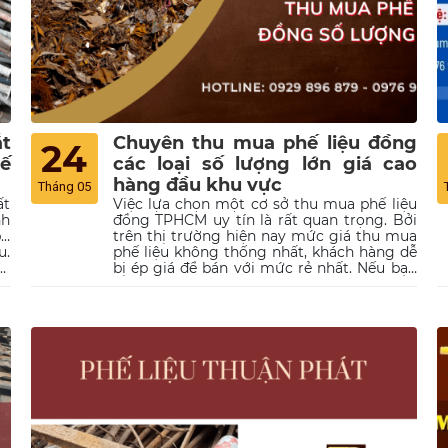
t
Chuyên thu mua phế liệu đồng
24
hế
các loại số lượng lớn giá cao
hàng đầu khu vực
Tháng 05
ất
Việc lựa chọn một cơ sở thu mua phế liệu
nh
đồng TPHCM uy tín là rất quan trọng. Bởi
p…
trên thị trường hiện nay mức giá thu mua
u.
phế liệu không thống nhất, khách hàng dễ
g,
bị ép giá để bán với mức rẻ nhất. Nếu bạn
ua
có phế liệu đồng cần bán và mong muốn
hà
tìm được một địa chỉ thu mua phế liệu tin
ối
cậy. Hãy đến với công ty thu mua phế liệu
ếu
Thuận Phát, chúng tôi luôn đảm bảo sẽ thu
ọi
mua phế liệu của bạn với giá cao hơn thị
rợ
trường 10 - 30%.