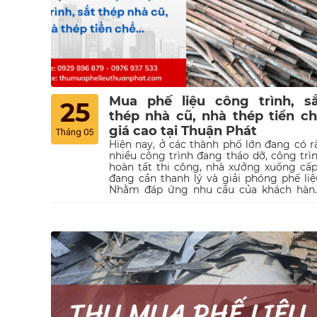
Mua phế liệu công trình, sắ
25
thép nhà cũ, nhà thép tiền c
giá cao tại Thuận Phát
Tháng 05
Hiện nay, ở các thành phố lớn đang có r
nhiều công trình đang tháo dỡ, công trì
hoàn tất thi công, nhà xưởng xuống cấ
đang cần thanh lý và giải phóng phế liệ
Nhằm đáp ứng nhu cầu của khách hàn
Thuận Phát đã cho ra đời dịch vụ thu m
phế liệu công trình, sắt thép nhà cũ, n
thép tiền chế… hoạt động 24/24 bất kể kh
lượng và khoảng cách địa lý. Vì vậy n
bạn đang cần bán phế liệu các loại, hãy g
đến hotline 0929 896 879 để được hỗ t
từ A đến Z nhé!