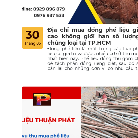
Địa chỉ mua đồng phế liệu g
30
cao không giới hạn số lượng
chủng loại tại TP.HCM
Tháng 05
Đồng phế liệu là một trong các loại p
liệu có giá trị và được nhiều cơ sở thu m
nhất hiện nay. Phế liệu đồng thu gom c
để tách phần đồng riêng biệt, sau đó 
bán lại cho những đơn vị có nhu cầu t
chế khác nhau. Chính vì vậy, thay vì chú
ta vứt đi vừa gây lãng phí, vừa gây
nhiễm môi trường thì tại sao bạn khô
bán cho các đơn vị mua đồng uy tín hi
nay để vừa nhận được một khoản tiền l
và không chỉ góp phần bảo vệ môi trườ
mà còn giúp tiết kiệm nguồn tài nguy
cho quốc gia.