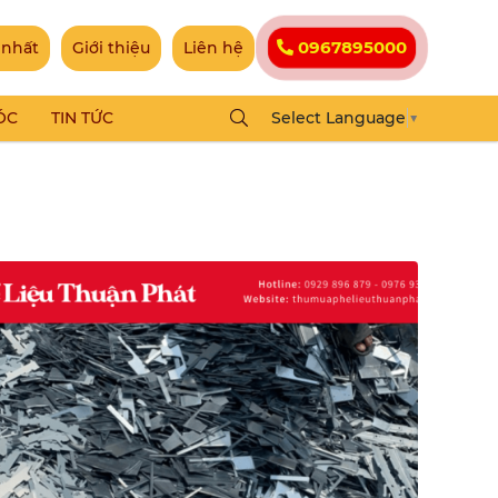
0967895000
 nhất
Giới thiệu
Liên hệ
ÓC
TIN TỨC
Select Language
▼