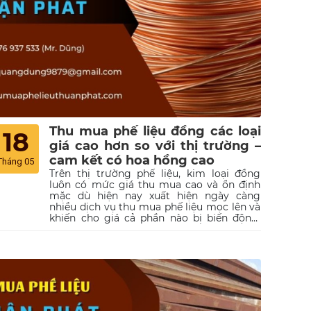
Thu mua phế liệu đồng các loại
18
giá cao hơn so với thị trường –
cam kết có hoa hồng cao
Tháng 05
Trên thị trường phế liệu, kim loại đồng
luôn có mức giá thu mua cao và ổn định
mặc dù hiện nay xuất hiện ngày càng
nhiều dịch vụ thu mua phế liệu mọc lên và
khiến cho giá cả phần nào bị biến động.
Tuy nhiên trên thực tế, chính vì những ứng
dụng hữu ích của đồng mà loại phế liệu
này hiện vẫn đang có được nhu cầu thu
mua rất cao. Đặc biệt với khả năng tái chế
thành nhiều nguồn nguyên liệu mới, đồng
phế liệu còn đem lại giá trị sử dụng đa
dạng cho người tiêu dùng....