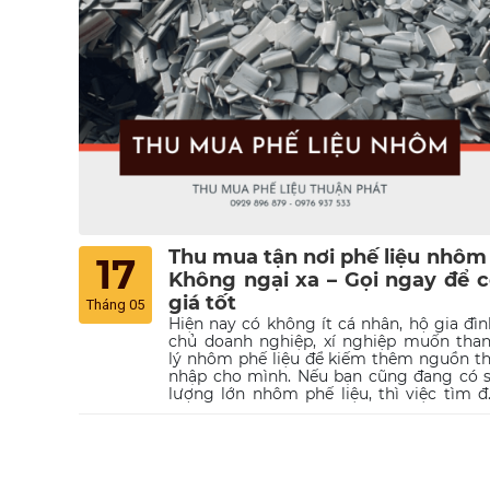
trong bài viết sau của Thu Mua Phế Li
Thuận Phát sẽ giúp bạn tìm được lời gi
cho vấn đề này
Thu mua tận nơi phế liệu nhôm
17
Không ngại xa – Gọi ngay để 
giá tốt
Tháng 05
Hiện nay có không ít cá nhân, hộ gia đìn
chủ doanh nghiệp, xí nghiệp muốn tha
lý nhôm phế liệu để kiếm thêm nguồn t
nhập cho mình. Nếu bạn cũng đang có 
lượng lớn nhôm phế liệu, thì việc tìm đ
chỉ thu mua phế liệu để thanh lý là việc n
làm. Tuy nhiên, vấn đề ở đây là bạn phải l
ý trong việc chọn đơn vị thu mua phế li
nhôm, đó phải là đơn vị uy tín, có giá t
mua cao để tránh gặp phải những rắc r