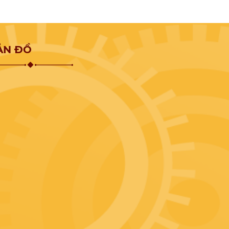
phế liệu sắt thép Thuận Phát để thu hồi
một ít vốn ban đầu bạn bỏ ra để mua các
sản phẩm từ sắt.
ẢN ĐỒ