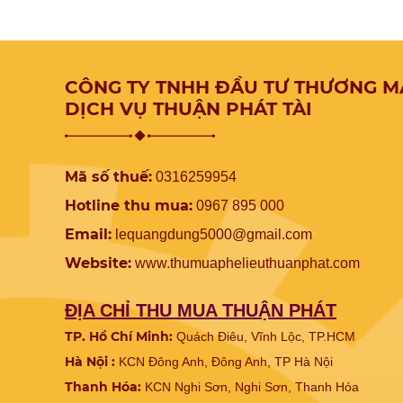
về sau. Vậy đâu mới là công ty thu m
xứng đáng để bạn “chọn mặt gửi vàng
Giá thu mua nhôm phế liệu hôm nay là b
nhiêu? Phế liệu nhôm được thu mua 
những loại nào?... Và bài viết sau đây c
Thu Mua Phế Liệu Thuận Phát sẽ giúp b
CÔNG TY TNHH ĐẦU TƯ THƯƠNG M
có được lời giải cho những vấn đề trên.
DỊCH VỤ THUẬN PHÁT TÀI
Mã số thuế:
0316259954
Hotline thu mua:
0967 895 000
Email:
lequangdung5000@gmail.com
Website:
www.
thumuaphelieuthuanphat.com
ĐỊA CHỈ THU MUA THUẬN PHÁT
TP. Hồ Chí Minh:
Quách Điêu, Vĩnh Lộc, TP.HCM
Hà Nội :
KCN Đông Anh, Đông Anh, TP Hà Nội
Thanh Hóa:
KCN Nghi Sơn, Nghi Sơn, Thanh Hóa