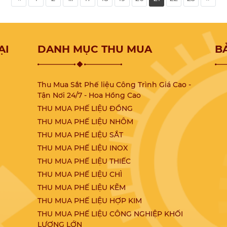
ua
đây của Thuận Phát nhé. Chắc chắn những
”?
thông tin mà chúng tôi cung cấp sẽ giúp
ao
ích rất nhiều cho bạn đấy!
là
ủa
ạn
ẠI
DANH MỤC THU MUA
B
Thu Mua Sắt Phế liệu Công Trình Giá Cao -
Tận Nơi 24/7 - Hoa Hồng Cao
THU MUA PHẾ LIỆU ĐỒNG
THU MUA PHẾ LIỆU NHÔM
THU MUA PHẾ LIỆU SẮT
THU MUA PHẾ LIỆU INOX
THU MUA PHẾ LIỆU THIẾC
THU MUA PHẾ LIỆU CHÌ
THU MUA PHẾ LIỆU KẼM
THU MUA PHẾ LIỆU HỢP KIM
THU MUA PHẾ LIỆU CÔNG NGHIỆP KHỐI
LƯỢNG LỚN