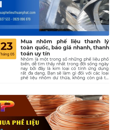
Mua nhôm phế liệu thanh lý
23
toàn quốc, báo giá nhanh, thanh
toán uy tín
Tháng 05
Nhôm là một trong số những phế liệu phổ
biến, dễ tìm thấy nhất trong đời sống ngày
nay bởi đây là kim loại có tính ứng dụng
rất đa dạng. Bạn sẽ làm gì đối với các loại
phế liệu nhôm dư thừa, không còn giá trị
sử dụng? Sẽ thật sai lầm và gây ra nhiều
lãng phí nếu bạn nghĩ rằng giá bán ra của
phế liệu nhôm là rẻ bèo. Trong bài viết này,
Phế Liệu Thuận Phát rất hân hạnh được
giới thiệu đến quý khách dịch vụ thu mua
phế liệu nhôm trên phạm vi toàn quốc của
chúng tôi với cam kết báo giá nhanh
chóng, thanh toán uy tín. Đồng thời, chúng
tôi sẽ mách cho bạn một số bí quyết để
nâng cao giá bán phế liệu nhôm. Hãy cùng
tìm hiểu ngay!