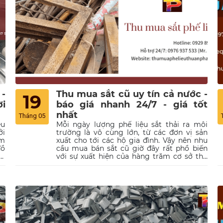
 -
Thu mua sắt cũ uy tín cả nước -
19
i
báo giá nhanh 24/7 - giá tốt
nhất
Tháng 05
ệu
Mỗi ngày lượng phế liệu sắt thải ra môi
ởi
trường là vô cùng lớn, từ các đơn vị sản
im
xuất cho tới các hộ gia đình. Vậy nên nhu
đồ
cầu mua bán sắt cũ giờ đây rất phổ biến
là
với sự xuất hiện của hàng trăm cơ sở thu
ua
mua phế liệu ở khắp các tỉnh thành. Tuy
ợi
nhiên không phải nơi nào cũng là địa chỉ
a.
tin cậy để bạn có thể bán lại phế liệu với
hu
giá cao. Nhằm giúp mọi người dễ dàng
ới
hơn trong công cuộc thanh lý sắt phế liệu,
ng
trong bài viết hôm nay chúng tôi sẽ bật mí
ệu
những tiêu chí lựa chọn địa chỉ phế liệu uy
ập
tín và đưa ra gợi ý về công ty thu mua phế