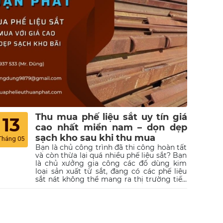
Thu mua phế liệu sắt uy tín giá
13
cao nhất miền nam – dọn dẹp
sạch kho sau khi thu mua
Tháng 05
Bạn là chủ công trình đã thi công hoàn tất
và còn thừa lại quá nhiều phế liệu sắt? Bạn
là chủ xưởng gia công các đồ dùng kim
loại sản xuất từ sắt, đang có các phế liệu
sắt nát không thể mang ra thị trường tiếp
tục kinh doanh? Hay đơn giản hơn, trong
gia đình bạn có quá nhiều vật dụng phế
liệu từ sắt không còn giá trị sử dụng? Thay
vì vứt hết đóng sắt vụn của mình vào
thùng rác, hãy liên hệ với công ty thu mua