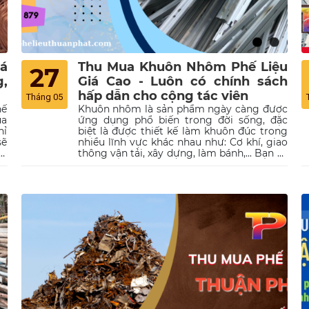
iá
Thu Mua Khuôn Nhôm Phế Liệu
27
,
Giá Cao - Luôn có chính sách
hấp dẫn cho cộng tác viên
Tháng 05
hế
Khuôn nhôm là sản phẩm ngày càng được
ua
ứng dụng phổ biến trong đời sống, đặc
hỉ
biệt là được thiết kế làm khuôn đúc trong
sẽ
nhiều lĩnh vực khác nhau như: Cơ khí, giao
ái
thông vận tải, xây dựng, làm bánh,... Bạn sẽ
ng
làm gì đối với các khuôn nhôm dư thừa,
 ô
không còn giá trị sử dụng? Nếu câu trả lời
ng
là thu gom và bán chúng cho các cơ sở thu
ện
mua phế liệu uy tín thì bạn xứng đáng là
ớn
một công dân văn minh! Trong bài viết
ng
này, Phế Liệu Thuận Phát rất hân hạnh
ên
được giới thiệu đến quý khách dịch vụ thu
mua phế liệu khuôn nhôm trên phạm vi
toàn quốc của chúng tôi với mức giá cao
nhất trên thị trường, song song đó là chính
sách hoa hồng cực hấp dẫn đối với các
cộng tác viên. Hãy cùng tìm hiểu ngay!