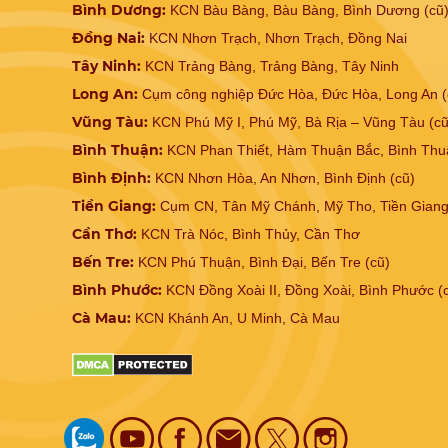
Bình Dương:
KCN Bàu Bàng, Bàu Bàng, Bình Dương (cũ
Đồng Nai:
KCN Nhơn Trạch, Nhơn Trạch, Đồng Nai
Tây Ninh:
KCN Trảng Bàng, Trảng Bàng, Tây Ninh
Long An:
Cụm công nghiệp Đức Hòa, Đức Hòa, Long An (
Vũng Tàu:
KCN Phú Mỹ I, Phú Mỹ, Bà Rịa – Vũng Tàu (cũ
Bình Thuận:
KCN Phan Thiết, Hàm Thuận Bắc, Bình Thu
Bình Định:
KCN Nhơn Hòa, An Nhơn, Bình Định (cũ)
Tiền Giang:
Cụm CN, Tân Mỹ Chánh, Mỹ Tho, Tiền Giang
Cần Thơ:
KCN Trà Nóc, Bình Thủy, Cần Thơ
Bến Tre:
KCN Phú Thuận, Bình Đại, Bến Tre (cũ)
Bình Phước:
KCN Đồng Xoài II, Đồng Xoài, Bình Phước (
Cà Mau:
KCN Khánh An, U Minh, Cà Mau