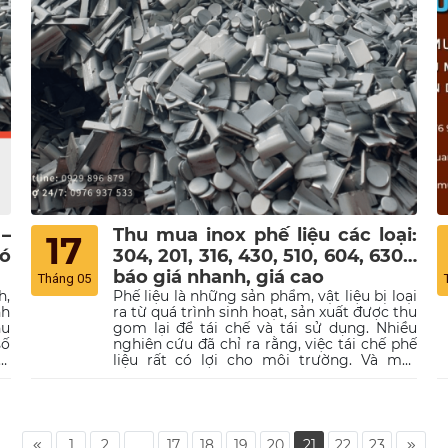
ệu
liệu chuyên nghiệp tại Hồ Chí Minh. Hãy
ải
dành ra ít phút để đón đọc nhé!
 –
Thu mua inox phế liệu các loại:
17
có
304, 201, 316, 430, 510, 604, 630…
báo giá nhanh, giá cao
Tháng 05
h,
Phế liệu là những sản phẩm, vật liệu bị loại
nh
ra từ quá trình sinh hoạt, sản xuất được thu
hu
gom lại để tái chế và tái sử dụng. Nhiều
số
nghiên cứu đã chỉ ra rằng, việc tái chế phế
ịa
liệu rất có lợi cho môi trường. Và một
ên
trong số những loại phế liệu được ưa
ưu
chuộng nhất hiện nay chính là inox. Nếu
ệu
bạn quan tâm đến inox phế liệu và đang có
hu
nhu cầu tìm kiếm địa chỉ thu mua phế liệu
ối
inox giá cao thì hãy theo dõi bài viết sau
1
2
...
17
18
19
20
21
22
23