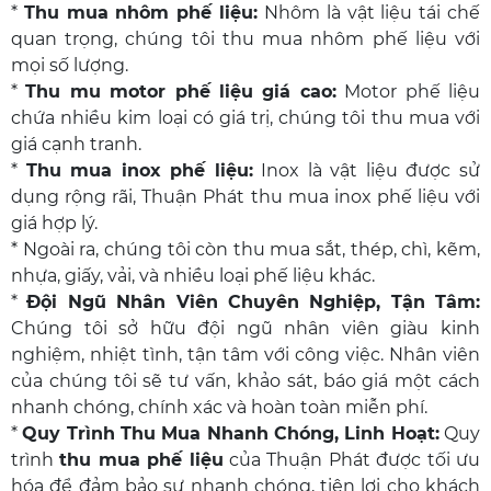
*
Thu mua nhôm phế liệu
:
Nhôm là vật liệu tái chế
quan trọng, chúng tôi thu mua nhôm phế liệu với
mọi số lượng.
*
Thu mu motor phế liệu giá cao
:
Motor phế liệu
chứa nhiều kim loại có giá trị, chúng tôi thu mua với
giá cạnh tranh.
*
Thu mua inox phế liệu
:
Inox là vật liệu được sử
dụng rộng rãi, Thuận Phát thu mua inox phế liệu với
giá hợp lý.
* Ngoài ra, chúng tôi còn thu mua sắt, thép, chì, kẽm,
nhựa, giấy, vải, và nhiều loại phế liệu khác.
*
Đội Ngũ Nhân Viên Chuyên Nghiệp, Tận Tâm:
Chúng tôi sở hữu đội ngũ nhân viên giàu kinh
nghiệm, nhiệt tình, tận tâm với công việc. Nhân viên
của chúng tôi sẽ tư vấn, khảo sát, báo giá một cách
nhanh chóng, chính xác và hoàn toàn miễn phí.
*
Quy Trình Thu Mua Nhanh Chóng, Linh Hoạt:
Quy
trình
thu mua phế liệu
của Thuận Phát được tối ưu
hóa để đảm bảo sự nhanh chóng, tiện lợi cho khách