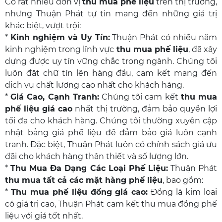
Có rất nhiều đơn vị
thu mua phế liệu
trên thị trường,
nhưng Thuận Phát tự tin mang đến những giá trị
khác biệt, vượt trội:
*
Kinh nghiệm và Uy Tín:
Thuận Phát có nhiều năm
kinh nghiệm trong lĩnh vực
thu mua phế liệu
, đã xây
dựng được uy tín vững chắc trong ngành. Chúng tôi
luôn đặt chữ tín lên hàng đầu, cam kết mang đến
dịch vụ chất lượng cao nhất cho khách hàng.
*
Giá Cao, Cạnh Tranh:
Chúng tôi cam kết
thu mua
phế liệu giá cao
nhất thị trường, đảm bảo quyền lợi
tối đa cho khách hàng. Chúng tôi thường xuyên cập
nhật bảng giá phế liệu để đảm bảo giá luôn cạnh
tranh. Đặc biệt, Thuận Phát luôn có chính sách giá ưu
đãi cho khách hàng thân thiết và số lượng lớn.
*
Thu Mua Đa Dạng Các Loại Phế Liệu:
Thuận Phát
thu mua tất cả các mặt hàng phế liệu
, bao gồm:
*
Thu mua phế liệu đồng giá cao
:
Đồng là kim loại
có giá trị cao, Thuận Phát cam kết thu mua đồng phế
liệu với giá tốt nhất.