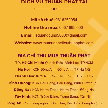
DỊCH VỤ THUẬN PHÁT TÀI
Mã số thuế:
0316259954
Hotline thu mua:
0967 895 000
Email:
lequangdung5000@gmail.com
Website:
www.
thumuaphelieuthuanphat.com
ĐỊA CHỈ THU MUA THUẬN PHÁT
TP. Hồ Chí Minh:
Quách Điêu, Vĩnh Lộc, TP.HCM
Hà Nội :
KCN Đông Anh, Đông Anh, TP Hà Nội
Thanh Hóa:
KCN Nghi Sơn, Nghi Sơn, Thanh Hóa
Bình Dương:
KCN Bàu Bàng, Bàu Bàng, Bình Dương (cũ)
Đồng Nai:
KCN Nhơn Trạch, Nhơn Trạch, Đồng Nai
Tây Ninh:
KCN Trảng Bàng, Trảng Bàng, Tây Ninh
Long An:
Cụm công nghiệp Đức Hòa, Đức Hòa, Long An (cũ)