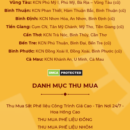
Vũng Tàu:
KCN Phú Mỹ I, Phú Mỹ, Bà Rịa – Vũng Tàu (cũ)
Bình Thuận:
KCN Phan Thiết, Hàm Thuận Bắc, Bình Thuận (cũ)
Bình Định:
KCN Nhơn Hòa, An Nhơn, Bình Định (cũ)
Tiền Giang:
Cụm CN, Tân Mỹ Chánh, Mỹ Tho, Tiền Giang (cũ)
Cần Thơ:
KCN Trà Nóc, Bình Thủy, Cần Thơ
Bến Tre:
KCN Phú Thuận, Bình Đại, Bến Tre (cũ)
Bình Phước:
KCN Đồng Xoài II, Đồng Xoài, Bình Phước (cũ)
Cà Mau:
KCN Khánh An, U Minh, Cà Mau
DANH MỤC THU MUA
Thu Mua Sắt Phế liệu Công Trình Giá Cao - Tận Nơi 24/7 -
Hoa Hồng Cao
THU MUA PHẾ LIỆU ĐỒNG
THU MUA PHẾ LIỆU NHÔM