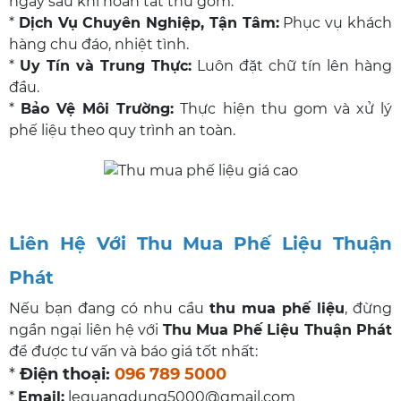
ngay sau khi hoàn tất thu gom.
*
Dịch Vụ Chuyên Nghiệp, Tận Tâm:
Phục vụ khách
hàng chu đáo, nhiệt tình.
*
Uy Tín và Trung Thực:
Luôn đặt chữ tín lên hàng
đầu.
*
Bảo Vệ Môi Trường:
Thực hiện thu gom và xử lý
phế liệu theo quy trình an toàn.
Liên Hệ Với Thu Mua Phế Liệu Thuận
Phát
Nếu bạn đang có nhu cầu
thu mua phế liệu
, đừng
ngần ngại liên hệ với
Thu Mua Phế Liệu Thuận Phát
để được tư vấn và báo giá tốt nhất:
*
Điện thoại:
096 789 5000
*
Email:
lequangdung5000@gmail.com