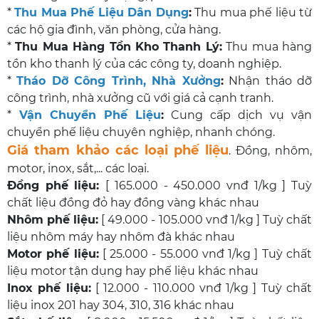
*
Thu Mua Phế Liệu Dân Dụng
:
Thu mua phế liệu từ
các hộ gia đình, văn phòng, cửa hàng.
*
Thu Mua Hàng Tồn Kho Thanh Lý
:
Thu mua hàng
tồn kho thanh lý của các công ty, doanh nghiệp.
*
Tháo Dỡ Công Trình, Nhà Xưởng
:
Nhận tháo dỡ
công trình, nhà xưởng cũ với giá cả cạnh tranh.
*
Vận Chuyển Phế Liệu
:
Cung cấp dịch vụ vận
chuyển phế liệu chuyên nghiệp, nhanh chóng.
Giá tham khảo các loại phế liệu
. Đồng, nhôm,
motor, inox, sắt,... các loại.
Đồng phế liệu:
[ 165.000 - 450.000 vnđ 1/kg ] Tuỳ
chất liệu đồng đỏ hay đồng vàng khác nhau
Nhôm phế liệu:
[ 49.000 - 105.000 vnđ 1/kg ] Tuỳ chất
liệu nhôm máy hay nhôm đà khác nhau
Motor phế liệu:
[ 25.000 - 55.000 vnđ 1/kg ] Tuỳ chất
liệu motor tận dụng hay phế liệu khác nhau
Inox phế liệu:
[ 12.000 - 110.000 vnđ 1/kg ] Tuỳ chất
liệu inox 201 hay 304, 310, 316 khác nhau