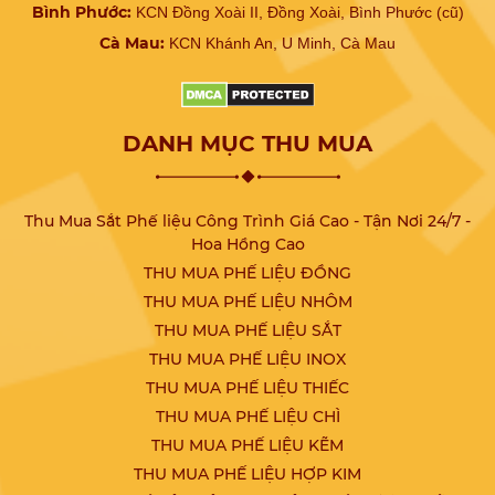
Bình Phước:
KCN Đồng Xoài II, Đồng Xoài, Bình Phước (cũ)
Cà Mau:
KCN Khánh An, U Minh, Cà Mau
DANH MỤC THU MUA
Thu Mua Sắt Phế liệu Công Trình Giá Cao - Tận Nơi 24/7 -
Hoa Hồng Cao
THU MUA PHẾ LIỆU ĐỒNG
THU MUA PHẾ LIỆU NHÔM
THU MUA PHẾ LIỆU SẮT
THU MUA PHẾ LIỆU INOX
THU MUA PHẾ LIỆU THIẾC
THU MUA PHẾ LIỆU CHÌ
THU MUA PHẾ LIỆU KẼM
THU MUA PHẾ LIỆU HỢP KIM