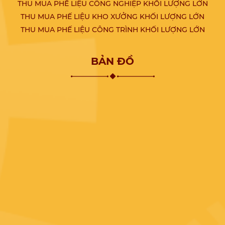
THU MUA PHẾ LIỆU CÔNG NGHIỆP KHỐI LƯỢNG LỚN
THU MUA PHẾ LIỆU KHO XƯỞNG KHỐI LƯỢNG LỚN
THU MUA PHẾ LIỆU CÔNG TRÌNH KHỐI LƯỢNG LỚN
BẢN ĐỒ