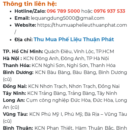
Thông tin liên hệ:
Hotline/Zalo:
096 789 5000
hoặc
0976 937 533
Email:
lequangdung5000@gmail.com
Website:
https://thumuaphelieuthuanphat.com
/
Thu Mua Phế Liệu Thuận Phát
Địa chỉ:
TP. Hồ Chí Minh:
Quách Điêu, Vĩnh Lộc, TP.HCM
Hà Nội :
KCN Đông Anh, Đông Anh, TP Hà Nội
Thanh Hóa:
KCN Nghi Sơn, Nghi Sơn, Thanh Hóa
Bình Dương:
KCN Bàu Bàng, Bàu Bàng, Bình Dương
(cũ)
Đồng Nai:
KCN Nhơn Trạch, Nhơn Trạch, Đồng Nai
Tây Ninh:
KCN Trảng Bàng, Trảng Bàng, Tây Ninh
Long An:
Cụm công nghiệp Đức Hòa, Đức Hòa, Long
An (cũ)
Vũng Tàu:
KCN Phú Mỹ I, Phú Mỹ, Bà Rịa – Vũng Tàu
(cũ)
Bình Thuận:
KCN Phan Thiết, Hàm Thuận Bắc, Bình