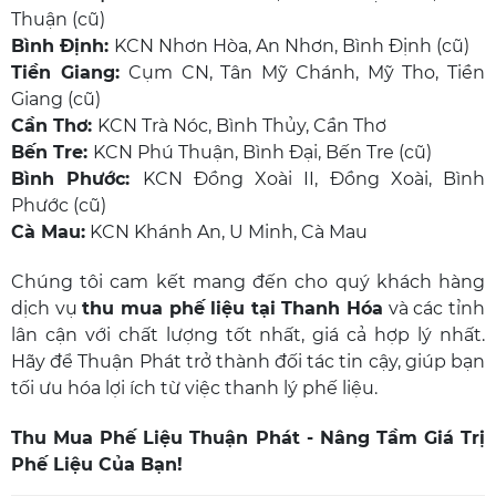
Thuận (cũ)
Bình Định:
KCN Nhơn Hòa, An Nhơn, Bình Định (cũ)
Tiền Giang:
Cụm CN, Tân Mỹ Chánh, Mỹ Tho, Tiền
Giang (cũ)
Cần Thơ:
KCN Trà Nóc, Bình Thủy, Cần Thơ
Bến Tre:
KCN Phú Thuận, Bình Đại, Bến Tre (cũ)
Bình Phước:
KCN Đồng Xoài II, Đồng Xoài, Bình
Phước (cũ)
Cà Mau:
KCN Khánh An, U Minh, Cà Mau
Chúng tôi cam kết mang đến cho quý khách hàng
dịch vụ
thu mua phế liệu tại Thanh Hóa
và các tỉnh
lân cận với chất lượng tốt nhất, giá cả hợp lý nhất.
Hãy để Thuận Phát trở thành đối tác tin cậy, giúp bạn
tối ưu hóa lợi ích từ việc thanh lý phế liệu.
Thu Mua Phế Liệu Thuận Phát
- Nâng Tầm Giá Trị
Phế Liệu Của Bạn!