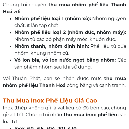
Chúng tôi chuyên
thu mua nhôm phế liệu Thanh
Hoá
với:
Nhôm phế liệu loại 1 (nhôm xô):
Nhôm nguyên
chất, ít lẫn tạp chất.
Nhôm phế liệu loại 2 (nhôm đúc, nhôm máy):
Nhôm từ các bộ phận máy móc, khuôn đúc.
Nhôm thanh, nhôm định hình:
Phế liệu từ cửa
nhôm, khung nhôm cũ.
Vỏ lon bia, vỏ lon nước ngọt bằng nhôm:
Các
sản phẩm nhôm sau khi sử dụng.
Với Thuận Phát, bạn sẽ nhận được mức
thu mua
nhôm phế liệu Thanh Hoá
công bằng và cạnh tranh.
Thu Mua Inox Phế Liệu Giá Cao
Inox (thép không gỉ) là vật liệu có độ bền cao, chống
gỉ sét tốt. Chúng tôi nhận
thu mua inox phế liệu
các
loại từ:
Inox 310, 316, 304, 201, 430