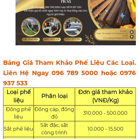
Bảng Giá Tham Khảo Phế Liệu Các Loại.
Liên Hệ Ngay 096 789 5000 hoặc 0976
937 533
Loại phế
Đơn giá tham khảo
Phân loại
liệu
(VNĐ/Kg)
Đồng phế
Đồng cáp, đồng
310.000 - 500.000
liệu
đỏ
Sắt đặc, sắt
Sắt phế liệu
10.000 - 15.500
công trình