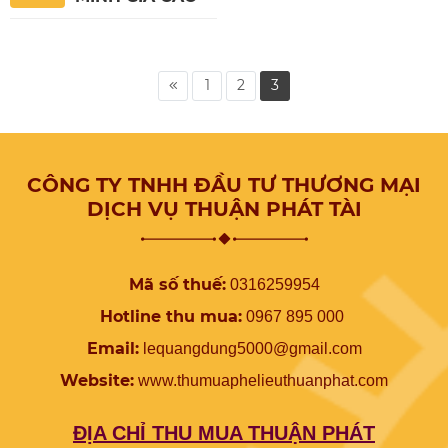
1
2
3
CÔNG TY TNHH ĐẦU TƯ THƯƠNG MẠI
DỊCH VỤ THUẬN PHÁT TÀI
Mã số thuế:
0316259954
Hotline thu mua:
0967 895 000
Email:
lequangdung5000@gmail.com
Website:
www.
thumuaphelieuthuanphat.com
ĐỊA CHỈ THU MUA THUẬN PHÁT