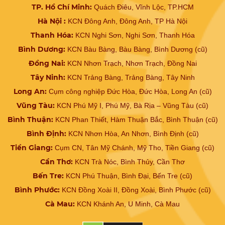
TP. Hồ Chí Minh:
Quách Điêu, Vĩnh Lộc, TP.HCM
Hà Nội :
KCN Đông Anh, Đông Anh, TP Hà Nội
Thanh Hóa:
KCN Nghi Sơn, Nghi Sơn, Thanh Hóa
Bình Dương:
KCN Bàu Bàng, Bàu Bàng, Bình Dương (cũ)
Đồng Nai:
KCN Nhơn Trạch, Nhơn Trạch, Đồng Nai
Tây Ninh:
KCN Trảng Bàng, Trảng Bàng, Tây Ninh
Long An:
Cụm công nghiệp Đức Hòa, Đức Hòa, Long An (cũ)
Vũng Tàu:
KCN Phú Mỹ I, Phú Mỹ, Bà Rịa – Vũng Tàu (cũ)
Bình Thuận:
KCN Phan Thiết, Hàm Thuận Bắc, Bình Thuận (cũ)
Bình Định:
KCN Nhơn Hòa, An Nhơn, Bình Định (cũ)
Tiền Giang:
Cụm CN, Tân Mỹ Chánh, Mỹ Tho, Tiền Giang (cũ)
Cần Thơ:
KCN Trà Nóc, Bình Thủy, Cần Thơ
Bến Tre:
KCN Phú Thuận, Bình Đại, Bến Tre (cũ)
Bình Phước:
KCN Đồng Xoài II, Đồng Xoài, Bình Phước (cũ)
Cà Mau:
KCN Khánh An, U Minh, Cà Mau