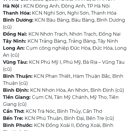
Hà Nội :
KCN Đông Anh, Đông Anh, TP Hà Nội
Thanh Hóa:
KCN Nghi Sơn, Nghi Sơn, Thanh Hóa
Bình Dương:
KCN Bàu Bàng, Bàu Bàng, Bình Dương
(cũ)
Đồng Nai:
KCN Nhơn Trạch, Nhơn Trạch, Đồng Nai
Tây Ninh:
KCN Trảng Bàng, Trảng Bàng, Tây Ninh
Long An:
Cụm công nghiệp Đức Hòa, Đức Hòa, Long
An (cũ)
Vũng Tàu:
KCN Phú Mỹ I, Phú Mỹ, Bà Rịa – Vũng Tàu
(cũ)
Bình Thuận:
KCN Phan Thiết, Hàm Thuận Bắc, Bình
Thuận (cũ)
Bình Định:
KCN Nhơn Hòa, An Nhơn, Bình Định (cũ)
Tiền Giang:
Cụm CN, Tân Mỹ Chánh, Mỹ Tho, Tiền
Giang (cũ)
Cần Thơ:
KCN Trà Nóc, Bình Thủy, Cần Thơ
Bến Tre:
KCN Phú Thuận, Bình Đại, Bến Tre (cũ)
Bình Phước:
KCN Đồng Xoài II, Đồng Xoài, Bình