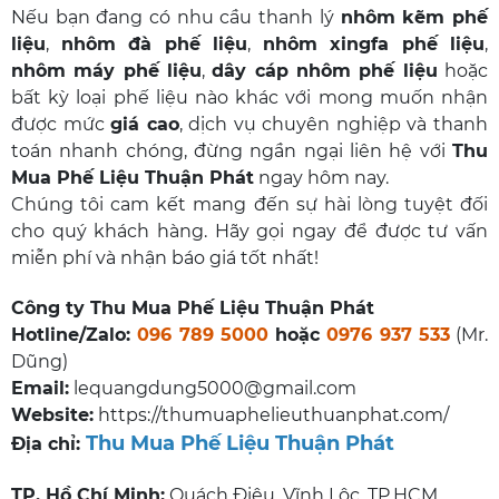
Nếu bạn đang có nhu cầu thanh lý
nhôm kẽm phế
liệu
,
nhôm đà phế liệu
,
nhôm xingfa phế liệu
,
nhôm máy phế liệu
,
dây cáp nhôm phế liệu
hoặc
bất kỳ loại phế liệu nào khác với mong muốn nhận
được mức
giá cao
, dịch vụ chuyên nghiệp và thanh
toán nhanh chóng, đừng ngần ngại liên hệ với
Thu
Mua Phế Liệu Thuận Phát
ngay hôm nay.
Chúng tôi cam kết mang đến sự hài lòng tuyệt đối
cho quý khách hàng. Hãy gọi ngay để được tư vấn
miễn phí và nhận báo giá tốt nhất!
Công ty Thu Mua Phế Liệu Thuận Phát
Hotline/Zalo:
096 789 5000
hoặc
0976 937 533
(Mr.
Dũng)
Email:
lequangdung5000@gmail.com
Website:
https://thumuaphelieuthuanphat.com/
Thu Mua Phế Liệu Thuận Phát
Địa chỉ:
TP. Hồ Chí Minh:
Quách Điêu, Vĩnh Lộc, TP.HCM