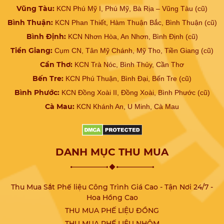
Vũng Tàu:
KCN Phú Mỹ I, Phú Mỹ, Bà Rịa – Vũng Tàu (cũ)
Bình Thuận:
KCN Phan Thiết, Hàm Thuận Bắc, Bình Thuận (cũ)
Bình Định:
KCN Nhơn Hòa, An Nhơn, Bình Định (cũ)
Tiền Giang:
Cụm CN, Tân Mỹ Chánh, Mỹ Tho, Tiền Giang (cũ)
Cần Thơ:
KCN Trà Nóc, Bình Thủy, Cần Thơ
Bến Tre:
KCN Phú Thuận, Bình Đại, Bến Tre (cũ)
Bình Phước:
KCN Đồng Xoài II, Đồng Xoài, Bình Phước (cũ)
Cà Mau:
KCN Khánh An, U Minh, Cà Mau
DANH MỤC THU MUA
Thu Mua Sắt Phế liệu Công Trình Giá Cao - Tận Nơi 24/7 -
Hoa Hồng Cao
THU MUA PHẾ LIỆU ĐỒNG
THU MUA PHẾ LIỆU NHÔM