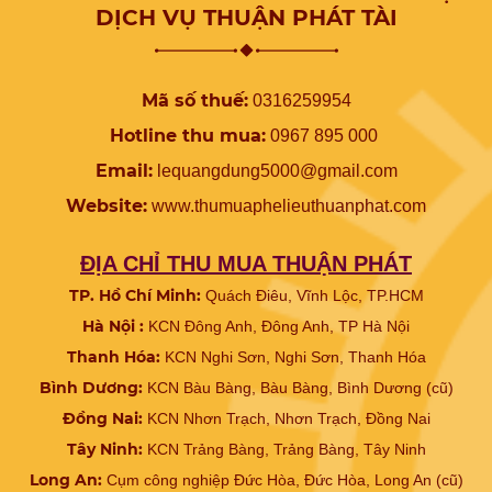
DỊCH VỤ THUẬN PHÁT TÀI
Mã số thuế:
0316259954
Hotline thu mua:
0967 895 000
Email:
lequangdung5000@gmail.com
Website:
www.
thumuaphelieuthuanphat.com
ĐỊA CHỈ THU MUA THUẬN PHÁT
TP. Hồ Chí Minh:
Quách Điêu, Vĩnh Lộc, TP.HCM
Hà Nội :
KCN Đông Anh, Đông Anh, TP Hà Nội
Thanh Hóa:
KCN Nghi Sơn, Nghi Sơn, Thanh Hóa
Bình Dương:
KCN Bàu Bàng, Bàu Bàng, Bình Dương (cũ)
Đồng Nai:
KCN Nhơn Trạch, Nhơn Trạch, Đồng Nai
Tây Ninh:
KCN Trảng Bàng, Trảng Bàng, Tây Ninh
Long An:
Cụm công nghiệp Đức Hòa, Đức Hòa, Long An (cũ)