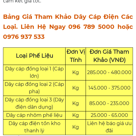
cam kết giá tốt.
Bảng Giá Tham Khảo Dây Cáp Điện Các
Loại. Liên Hệ Ngay 096 789 5000 hoặc
0976 937 533
Đơn Vị
Đơn Giá Tham
Loại Phế Liệu
Tính
Khảo (VNĐ)
Dây cáp đồng loại 1 (Cáp
Kg
285.000 - 480.000
lớn)
Dây cáp đồng loại 2 (Cáp
Kg
145.000 - 375.000
pha)
Dây cáp đồng loại 3 (Dây
Kg
85.000 - 235.000
điện dân dụng)
Dây cáp nhôm phế liệu
Kg
25.000 - 65.000
Dây cáp điện tồn kho
Liên hệ báo giá ưu
Kg
thanh lý
đãi