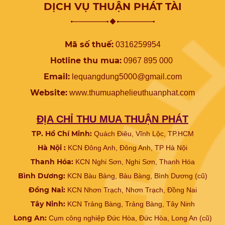
DỊCH VỤ THUẬN PHÁT TÀI
Mã số thuế:
0316259954
Hotline thu mua:
0967 895 000
Email:
lequangdung5000@gmail.com
Website:
www.
thumuaphelieuthuanphat.com
ĐỊA CHỈ THU MUA THUẬN PHÁT
TP. Hồ Chí Minh:
Quách Điêu, Vĩnh Lộc, TP.HCM
Hà Nội :
KCN Đông Anh, Đông Anh, TP Hà Nội
Thanh Hóa:
KCN Nghi Sơn, Nghi Sơn, Thanh Hóa
Bình Dương:
KCN Bàu Bàng, Bàu Bàng, Bình Dương (cũ)
Đồng Nai:
KCN Nhơn Trạch, Nhơn Trạch, Đồng Nai
Tây Ninh:
KCN Trảng Bàng, Trảng Bàng, Tây Ninh
Long An:
Cụm công nghiệp Đức Hòa, Đức Hòa, Long An (cũ)