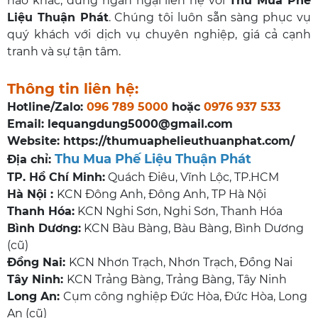
nào khác, đừng ngần ngại liên hệ với
Thu Mua Phế
Liệu Thuận Phát
. Chúng tôi luôn sẵn sàng phục vụ
quý khách với dịch vụ chuyên nghiệp, giá cả cạnh
tranh và sự tận tâm.
Thông tin liên hệ:
Hotline/Zalo:
096 789 5000
hoặc
0976 937 533
Email:
lequangdung5000@gmail.com
Website:
https://thumuaphelieuthuanphat.com/
Thu Mua Phế Liệu Thuận Phát
Địa chỉ:
TP. Hồ Chí Minh:
Quách Điêu, Vĩnh Lộc, TP.HCM
Hà Nội :
KCN Đông Anh, Đông Anh, TP Hà Nội
Thanh Hóa:
KCN Nghi Sơn, Nghi Sơn, Thanh Hóa
Bình Dương:
KCN Bàu Bàng, Bàu Bàng, Bình Dương
(cũ)
Đồng Nai:
KCN Nhơn Trạch, Nhơn Trạch, Đồng Nai
Tây Ninh:
KCN Trảng Bàng, Trảng Bàng, Tây Ninh
Long An:
Cụm công nghiệp Đức Hòa, Đức Hòa, Long
An (cũ)