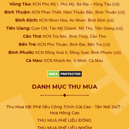
Vũng Tàu:
KCN Phú Mỹ I, Phú Mỹ, Bà Rịa – Vũng Tàu (cũ)
Bình Thuận:
KCN Phan Thiết, Hàm Thuận Bắc, Bình Thuận (cũ)
Bình Định:
KCN Nhơn Hòa, An Nhơn, Bình Định (cũ)
Tiền Giang:
Cụm CN, Tân Mỹ Chánh, Mỹ Tho, Tiền Giang (cũ)
Cần Thơ:
KCN Trà Nóc, Bình Thủy, Cần Thơ
Bến Tre:
KCN Phú Thuận, Bình Đại, Bến Tre (cũ)
Bình Phước:
KCN Đồng Xoài II, Đồng Xoài, Bình Phước (cũ)
Cà Mau:
KCN Khánh An, U Minh, Cà Mau
DANH MỤC THU MUA
Thu Mua Sắt Phế liệu Công Trình Giá Cao - Tận Nơi 24/7 -
Hoa Hồng Cao
THU MUA PHẾ LIỆU ĐỒNG
THU MUA PHẾ LIỆU NHÔM