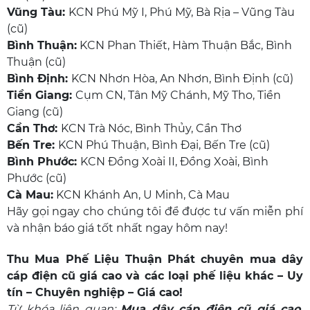
Vũng Tàu:
KCN Phú Mỹ I, Phú Mỹ, Bà Rịa – Vũng Tàu
(cũ)
Bình Thuận:
KCN Phan Thiết, Hàm Thuận Bắc, Bình
Thuận (cũ)
Bình Định:
KCN Nhơn Hòa, An Nhơn, Bình Định (cũ)
Tiền Giang:
Cụm CN, Tân Mỹ Chánh, Mỹ Tho, Tiền
Giang (cũ)
Cần Thơ:
KCN Trà Nóc, Bình Thủy, Cần Thơ
Bến Tre:
KCN Phú Thuận, Bình Đại, Bến Tre (cũ)
Bình Phước:
KCN Đồng Xoài II, Đồng Xoài, Bình
Phước (cũ)
Cà Mau:
KCN Khánh An, U Minh, Cà Mau
Hãy gọi ngay cho chúng tôi để được tư vấn miễn phí
và nhận báo giá tốt nhất ngay hôm nay!
Thu Mua Phế Liệu Thuận Phát
chuyên
mua dây
cáp điện cũ giá cao
và các loại phế liệu khác – Uy
tín – Chuyên nghiệp – Giá cao!
Từ khóa liên quan:
Mua dây cáp điện cũ giá cao
,