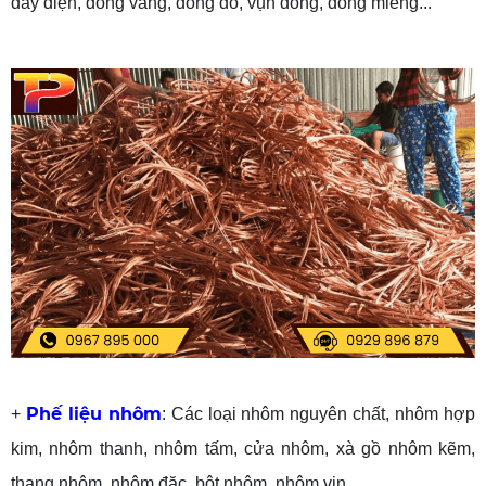
dây điện, đồng vàng, đồng đỏ, vụn đồng, đồng miếng...
Phế liệu nhôm
+
: Các loại nhôm nguyên chất, nhôm hợp
kim, nhôm thanh, nhôm tấm, cửa nhôm, xà gồ nhôm kẽm,
thang nhôm, nhôm đặc, bột nhôm, nhôm vịn...