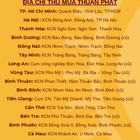
ĐỊA CHỈ THU MUA THUẬN PHÁT
TP. Hồ Chí Minh:
Quách Điêu, Vĩnh Lộc, TP.HCM
Hà Nội :
KCN Đông Anh, Đông Anh, TP Hà Nội
Thanh Hóa:
KCN Nghi Sơn, Nghi Sơn, Thanh Hóa
Bình Dương:
KCN Bàu Bàng, Bàu Bàng, Bình Dương (cũ)
Đồng Nai:
KCN Nhơn Trạch, Nhơn Trạch, Đồng Nai
Tây Ninh:
KCN Trảng Bàng, Trảng Bàng, Tây Ninh
Long An:
Cụm công nghiệp Đức Hòa, Đức Hòa, Long An (cũ)
Vũng Tàu:
KCN Phú Mỹ I, Phú Mỹ, Bà Rịa – Vũng Tàu (cũ)
Bình Thuận:
KCN Phan Thiết, Hàm Thuận Bắc, Bình Thuận (cũ)
Bình Định:
KCN Nhơn Hòa, An Nhơn, Bình Định (cũ)
Tiền Giang:
Cụm CN, Tân Mỹ Chánh, Mỹ Tho, Tiền Giang (cũ)
Cần Thơ:
KCN Trà Nóc, Bình Thủy, Cần Thơ
Bến Tre:
KCN Phú Thuận, Bình Đại, Bến Tre (cũ)
Bình Phước:
KCN Đồng Xoài II, Đồng Xoài, Bình Phước (cũ)
Cà Mau:
KCN Khánh An, U Minh, Cà Mau