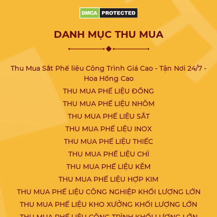
DANH MỤC THU MUA
Thu Mua Sắt Phế liệu Công Trình Giá Cao - Tận Nơi 24/7 -
Hoa Hồng Cao
THU MUA PHẾ LIỆU ĐỒNG
THU MUA PHẾ LIỆU NHÔM
THU MUA PHẾ LIỆU SẮT
THU MUA PHẾ LIỆU INOX
THU MUA PHẾ LIỆU THIẾC
THU MUA PHẾ LIỆU CHÌ
THU MUA PHẾ LIỆU KẼM
THU MUA PHẾ LIỆU HỢP KIM
THU MUA PHẾ LIỆU CÔNG NGHIỆP KHỐI LƯỢNG LỚN
THU MUA PHẾ LIỆU KHO XƯỞNG KHỐI LƯỢNG LỚN
THU MUA PHẾ LIỆU CÔNG TRÌNH KHỐI LƯỢNG LỚN