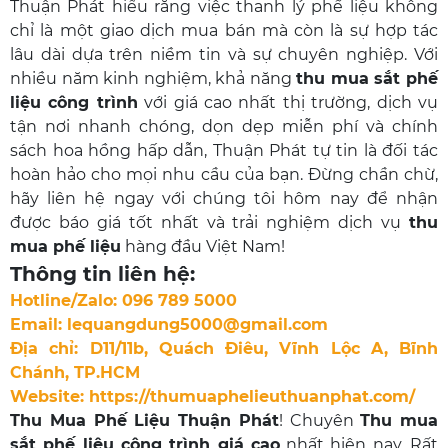
Thuận Phát hiểu rằng việc thanh lý phế liệu không
chỉ là một giao dịch mua bán mà còn là sự hợp tác
lâu dài dựa trên niềm tin và sự chuyên nghiệp. Với
nhiều năm kinh nghiệm, khả năng
thu mua sắt phế
liệu công trình
với giá cao nhất thị trường, dịch vụ
tận nơi nhanh chóng, dọn dẹp miễn phí và chính
sách hoa hồng hấp dẫn, Thuận Phát tự tin là đối tác
hoàn hảo cho mọi nhu cầu của bạn. Đừng chần chừ,
hãy liên hệ ngay với chúng tôi hôm nay để nhận
được báo giá tốt nhất và trải nghiệm dịch vụ
thu
mua phế liệu
hàng đầu Việt Nam!
Thông tin liên hệ:
Hotline/Zalo: 096 789 5000
Email: lequangdung5000@gmail.com
Địa chỉ: D11/11b, Quách Điêu, Vĩnh Lộc A, Bĩnh
Chánh, TP.HCM
Website:
https://thumuaphelieuthuanphat.com/
Thu Mua Phế Liệu Thuận Phát
! Chuyên
Thu mua
sắt phế liệu công trình giá cao
nhất hiện nay. Rất