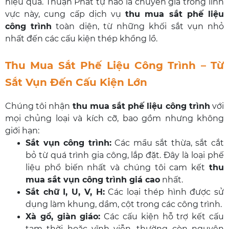
hiệu quả. Thuận Phát tự hào là chuyên gia trong lĩnh
vực này, cung cấp dịch vụ
thu mua sắt phế liệu
công trình
toàn diện, từ những khối sắt vụn nhỏ
nhất đến các cấu kiện thép khổng lồ.
Thu Mua Sắt Phế Liệu Công Trình – Từ
Sắt Vụn Đến Cấu Kiện Lớn
Chúng tôi nhận
thu mua sắt phế liệu công trình
với
mọi chủng loại và kích cỡ, bao gồm nhưng không
giới hạn:
Sắt vụn công trình:
Các mẩu sắt thừa, sắt cắt
bỏ từ quá trình gia công, lắp đặt. Đây là loại phế
liệu phổ biến nhất và chúng tôi cam kết
thu
mua sắt vụn công trình giá cao
nhất.
Sắt chữ I, U, V, H:
Các loại thép hình được sử
dụng làm khung, dầm, cột trong các công trình.
Xà gồ, giàn giáo:
Các cấu kiện hỗ trợ kết cấu
tạm thời hoặc vĩnh viễn, thường còn nguyên