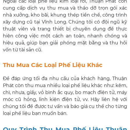
Ngoài các loại phế liệu kim loại rời, Thuận Phát còn
cung cấp dịch vụ thu mua và tháo dỡ trọn gói xác
nhà xưởng, kho bãi, khung thép tiền chế, công trình
xây dựng cũ tại Vĩnh Long. Chúng tôi có đội ngũ kỹ
thuật viên và trang thiết bị chuyên dụng để thực
hiện công việc một cách an toàn, nhanh chóng và
hiệu quả, giúp bạn giải phóng mặt bằng và thu hồi
vốn từ tài sản cũ.
Thu Mua Các Loại Phế Liệu Khác
Để đáp ứng tối đa nhu cầu của khách hàng, Thuận
Phát còn thu mua nhiều loại phế liệu khác như: kẽm,
chì, nhựa, giấy, vỏ bình ắc quy, bo mạch điện tử, máy
móc cũ hỏng, linh kiện điện tử, vv. Hãy liên hệ với
chúng tôi để được tư vấn và báo giá cụ thể cho từng
loại phế liệu bạn muốn bán.
Quy Trình Thu Mua Phế Liệu Thuận