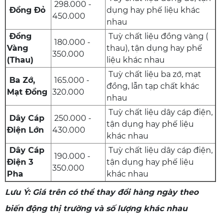
298.000 -
Đồng Đỏ
dụng hay phế liệu khác
450.000
nhau
Đồng
Tuỳ chất liệu đồng vàng (
180.000 -
Vàng
thau), tận dụng hay phế
350.000
(Thau)
liệu khác nhau
Tuỳ chất liệu ba zớ, mạt
Ba Zớ,
165.000 -
đồng, lẫn tạp chất khác
Mạt Đồng
320.000
nhau
Tuỳ chất liệu dây cáp điện,
Dây Cáp
250.000 -
tận dụng hay phế liệu
Điện Lớn
430.000
khác nhau
Dây Cáp
Tuỳ chất liệu dây cáp điện,
190.000 -
Điện 3
tận dụng hay phế liệu
350.000
Pha
khác nhau
Lưu Ý: Giá trên có thể thay đổi hàng ngày theo
biến động thị trường và số lượng khác nhau