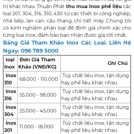
trị khác nhau. Thuận Phát
thu mua inox phế liệu
các
loại 201, 304, 316, 310, 430 từ các thiết bị công nghiệp,
nhà bếp, lan can, cầu thang, chi tiết máy. Chúng tôi
có kinh nghiệm phân loại để định giá chính xác cho
từng loại inox, đảm bảo bạn nhận được giá tốt nhất.
Bảng Giá Tham Khảo Inox Các Loại. Liên Hệ
Ngay: 096 789 5000
loại
Đơn Giá Tham
Ghi Chú
Inox
Khảo (VNĐ/KG)
Inox
Tuỳ chất liệu inox, tận dụng
68.000 - 110.000
310
hay phế liệu khác nhau
Inox
Tuỳ chất liệu inox, tận dụng
55.000 - 98.000
316
hay phế liệu khác nhau
Inox
Tuỳ chất liệu inox, tận dụng
25.000 - 45.000
304
hay phế liệu khác nhau
Inox
Tuỳ chất liệu inox, tận dụng
11.000 - 18.000
201
hay phế liệu khác nhau