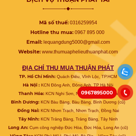
Mã số thuế:
0316259954
Hotline thu mua:
0967 895 000
Email:
lequangdung5000@gmail.com
Website:
www.
thumuaphelieuthuanphat.com
ĐỊA CHỈ THU MUA THUẬN PHÁT
TP. Hồ Chí Minh:
Quách Điêu, Vĩnh Lộc, TP.HCM
Hà Nội :
KCN Đông Anh, Đông Anh, TP Hà Nội
0967895000
Thanh Hóa:
KCN Nghi Sơn, Nghi Sơn, Thanh Hóa
Bình Dương:
KCN Bàu Bàng, Bàu Bàng, Bình Dương (cũ)
Đồng Nai:
KCN Nhơn Trạch, Nhơn Trạch, Đồng Nai
Tây Ninh:
KCN Trảng Bàng, Trảng Bàng, Tây Ninh
Long An:
Cụm công nghiệp Đức Hòa, Đức Hòa, Long An (cũ)
Vũng Tàu:
KCN Phú Mỹ I, Phú Mỹ, Bà Rịa – Vũng Tàu (cũ)