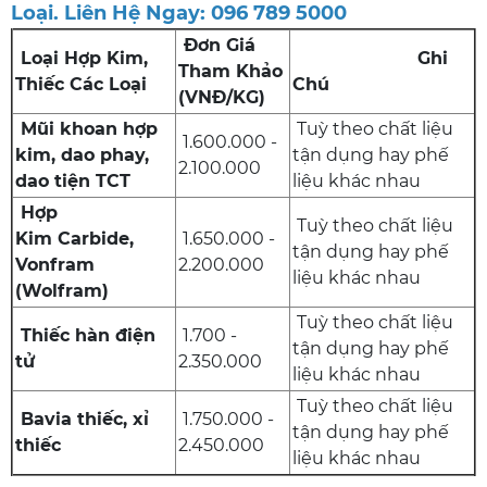
Loại. Liên Hệ Ngay: 096 789 5000
Đơn Giá
Loại Hợp Kim,
Ghi
Tham Khảo
Thiếc Các Loại
Chú
(VNĐ/KG)
Mũi khoan hợp
Tuỳ theo chất liệu
1.600.000 -
kim, dao phay,
tận dụng hay phế
2.100.000
dao tiện TCT
liệu khác nhau
Hợp
Tuỳ theo chất liệu
Kim Carbide,
1.650.000 -
tận dụng hay phế
Vonfram
2.200.000
liệu khác nhau
(Wolfram)
Tuỳ theo chất liệu
Thiếc hàn điện
1.700 -
tận dụng hay phế
tử
2.350.000
liệu khác nhau
Tuỳ theo chất liệu
Bavia thiếc, xỉ
1.750.000 -
tận dụng hay phế
thiếc
2.450.000
liệu khác nhau