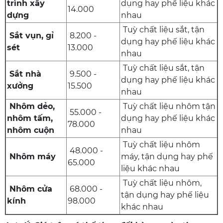
trình xây
dụng hay phế liệu khác
14.000
dựng
nhau
Tuỳ chất liệu sắt, tận
Sắt vụn, gỉ
8.200 -
dụng hay phế liệu khác
sét
13.000
nhau
Tuỳ chất liệu sắt, tận
Sắt nhà
9.500 -
dụng hay phế liệu khác
xưởng
15.500
nhau
Nhôm dẻo,
Tuỳ chất liệu nhôm tận
55.000 -
nhôm tấm,
dụng hay phế liệu khác
78.000
nhôm cuộn
nhau
Tuỳ chất liệu nhôm
48.000 -
Nhôm máy
máy, tận dụng hay phế
65.000
liệu khác nhau
Tuỳ chất liệu nhôm,
Nhôm cửa
68.000 -
tận dụng hay phế liệu
kính
98.000
khác nhau