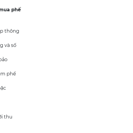
 mua phế
ấp thông
g và số
bảo
gom phế
oặc
ới thu