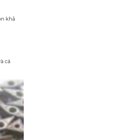
òn khả
và cá