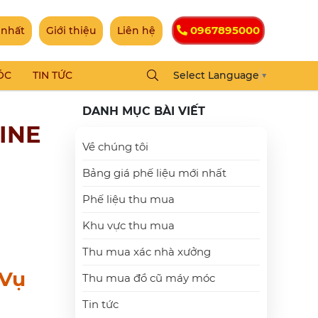
0967895000
 nhất
Giới thiệu
Liên hệ
ÓC
TIN TỨC
Select Language
▼
DANH MỤC BÀI VIẾT
LINE
Về chúng tôi
Bảng giá phế liệu mới nhất
Phế liệu thu mua
Khu vực thu mua
Thu mua xác nhà xưởng
 Vụ
Thu mua đồ cũ máy móc
Tin tức