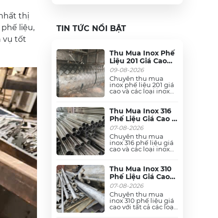
nhất thị
phế liệu,
TIN TỨC NỔI BẬT
 vụ tốt
Thu Mua Inox Phế
Liệu 201 Giá Cao
Toàn Quốc - Thu
09-08-2026
Mua Tận Nơi
Chuyên thu mua
inox phế liệu 201 giá
cao và các loại inox
phế liệu khác như:
Inox 310, 316, 304, 430
từ công trình, nhà
Thu Mua Inox 316
máy, xí nghiệp và các
Phế Liệu Giá Cao -
khu công nghiệp
Thu Mua Tận Nơi
07-08-2026
trên khắp mọi miền
24/7
tổ quốc. Thu mua tận
Chuyên thu mua
nơi, thanh toán
inox 316 phế liệu giá
nhanh. Liên hệ ngay.
cao và các loại inox
phế liệu khác như:
Inox 310, 304, 201, 430
từ công trình, nhà
Thu Mua Inox 310
máy, xí nghiệp và các
Phế Liệu Giá Cao
khu công nghiệp
Toàn Quốc - Tận
07-08-2026
trên khắp mọi miền
Nơi, Báo Giá Ngay
tổ quốc. Thu mua tận
Chuyên thu mua
nơi, thanh toán
inox 310 phế liệu giá
nhanh. Liên hệ ngay.
cao với tất cả các loại
inox 304, 316, 201,