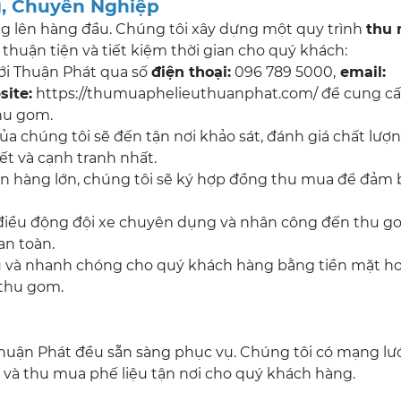
g, Chuyên Nghiệp
ng lên hàng đầu. Chúng tôi xây dựng một quy trình
thu
huận tiện và tiết kiệm thời gian cho quý khách:
ới Thuận Phát qua số
điện thoại:
096 789 5000,
email:
site:
https://thumuaphelieuthuanphat.com/ để cung c
thu gom.
a chúng tôi sẽ đến tận nơi khảo sát, đánh giá chất lượn
iết và cạnh tranh nhất.
n hàng lớn, chúng tôi sẽ ký hợp đồng thu mua để đảm 
điều động đội xe chuyên dụng và nhân công đến thu 
an toàn.
ủ và nhanh chóng cho quý khách hàng bằng tiền mặt h
 thu gom.
Thuận Phát đều sẵn sàng phục vụ. Chúng tôi có mạng lư
à thu mua phế liệu tận nơi cho quý khách hàng.