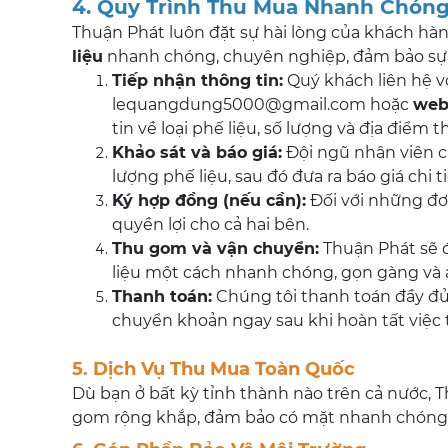
4. Quy Trình Thu Mua Nhanh Chón
Thuận Phát luôn đặt sự hài lòng của khách hà
liệu
nhanh chóng, chuyên nghiệp, đảm bảo sự t
Tiếp nhận thông tin:
Quý khách liên hệ v
lequangdung5000@gmail.com hoặc
web
tin về loại phế liệu, số lượng và địa điểm 
Khảo sát và báo giá:
Đội ngũ nhân viên củ
lượng phế liệu, sau đó đưa ra báo giá chi t
Ký hợp đồng (nếu cần):
Đối với những đơ
quyền lợi cho cả hai bên.
Thu gom và vận chuyển:
Thuận Phát sẽ 
liệu một cách nhanh chóng, gọn gàng và 
Thanh toán:
Chúng tôi thanh toán đầy đ
chuyển khoản ngay sau khi hoàn tất việc
5. Dịch Vụ Thu Mua Toàn Quốc
Dù bạn ở bất kỳ tỉnh thành nào trên cả nước, 
gom rộng khắp, đảm bảo có mặt nhanh chóng v