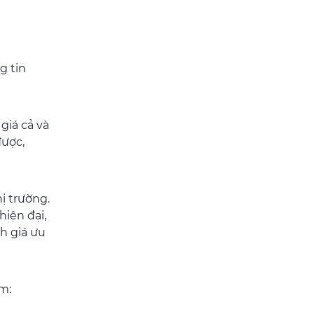
xếp tận nơi và thanh
toán dứt điểm. Liên
hệ ngay
g tin
 giá cả và
được,
ị trường.
hiện đại,
ch giá ưu
ồm: