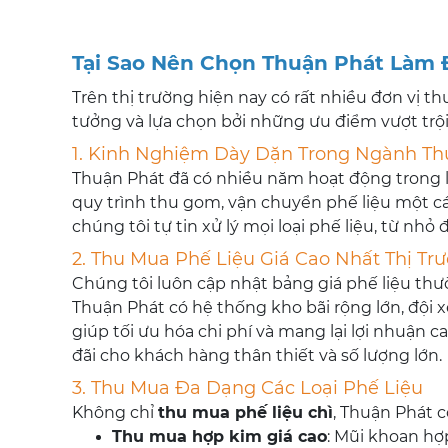
Tại Sao Nên Chọn Thuận Phát Làm Đ
Trên thị trường hiện nay có rất nhiều đơn vị 
tưởng và lựa chọn bởi những ưu điểm vượt trội
1. Kinh Nghiệm Dày Dặn Trong Ngành Th
Thuận Phát đã có nhiều năm hoạt động trong 
quy trình thu gom, vận chuyển phế liệu một cá
chúng tôi tự tin xử lý mọi loại phế liệu, từ nhỏ
2. Thu Mua Phế Liệu Giá Cao Nhất Thị Tr
Chúng tôi luôn cập nhật bảng giá phế liệu th
Thuận Phát có hệ thống kho bãi rộng lớn, đội x
giúp tối ưu hóa chi phí và mang lại lợi nhuận 
đãi cho khách hàng thân thiết và số lượng lớn.
3. Thu Mua Đa Dạng Các Loại Phế Liệu
Không chỉ
thu mua phế liệu chì
, Thuận Phát c
Thu mua hợp kim giá cao
: Mũi khoan hợp