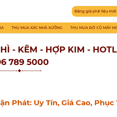
Bảng giá phế liệu mới
UA
THU MUA XÁC NHÀ XƯỞNG
THU MUA ĐỒ CŨ MÁY M
Ì - KẼM - HỢP KIM - HOT
6 789 5000
ận Phát: Uy Tín, Giá Cao, Phục