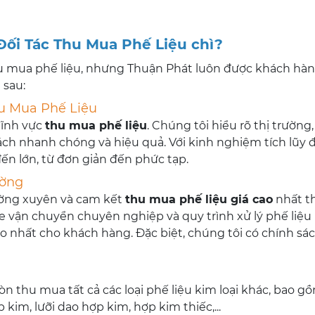
ối Tác Thu Mua Phế Liệu chì?
thu mua phế liệu, nhưng Thuận Phát luôn được khách hàn
 sau:
u Mua Phế Liệu
lĩnh vực
thu mua phế liệu
. Chúng tôi hiểu rõ thị trường,
ch nhanh chóng và hiệu quả. Với kinh nghiệm tích lũy 
 đến lớn, từ đơn giản đến phức tạp.
ường
ường xuyên và cam kết
thu mua phế liệu giá cao
nhất th
e vận chuyển chuyên nghiệp và quy trình xử lý phế liệu 
cao nhất cho khách hàng. Đặc biệt, chúng tôi có chính sá
òn thu mua tất cả các loại phế liệu kim loại khác, bao g
 kim, lưỡi dao hợp kim, hợp kim thiếc,...