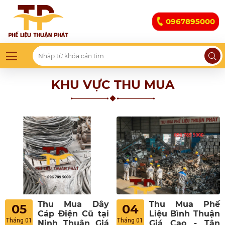
0967895000
KHU VỰC THU MUA
Thu Mua Dây
Thu Mua Phế
05
04
Cáp Điện Cũ tại
Liệu Bình Thuận
Tháng 01
Tháng 01
Ninh Thuận Giá
Giá Cao - Tận