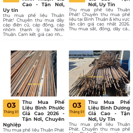
Cao - Tận Nơi,
Nơi, Uy Tín
Thu mua phế liệu Thuận
Uy tín
Phát! Chuyên thu mua phế
thu mua phế liệu Thuận
liệu tại Bình Thuận & khu vực
Phát! Chuyên thu mua dây
lân cận giá cao nhất 2026.
cáp điện cũ, cáp đồng, cáp
Thu mua sắt, đồng, dây cáp
nhôm thanh lý tại Ninh
điện, nhôm, Motor, inox, tận
Thuận. Cam kết giá cao nhất
nơi, uy tín, thanh toán nhanh.
thị trường 2026, thu mua tận
Liên hệ ngay: 096 789 5000
nơi tại Phan Rang và khu vực
để nhận báo giá!
lân cận, thanh toán nhanh
gọn.
Thu Mua Phế
Thu Mua Phế
03
03
Liệu Bình Phước
Liệu Bình Dương
Tháng 01
Tháng 01
Giá Cao 2026 -
Giá Cao - Tận
Tận Nơi, Chuyên
Nơi, Uy Tín
Thu mua phế liệu Thuận
Nghiệp
Phát. Chuyên thu mua phế
Thu mua phế liệu Thuận Phát