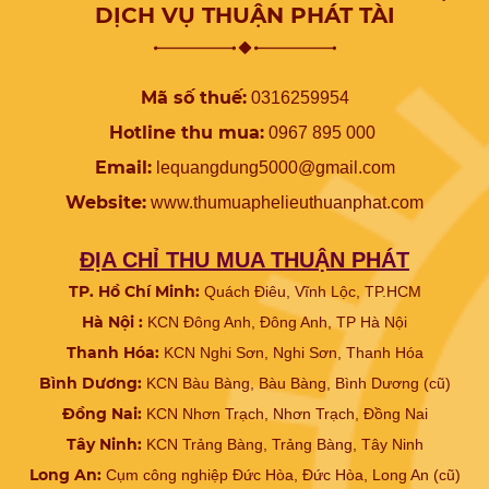
DỊCH VỤ THUẬN PHÁT TÀI
Mã số thuế:
0316259954
Hotline thu mua:
0967 895 000
Email:
lequangdung5000@gmail.com
Website:
www.
thumuaphelieuthuanphat.com
ĐỊA CHỈ THU MUA THUẬN PHÁT
TP. Hồ Chí Minh:
Quách Điêu, Vĩnh Lộc, TP.HCM
Hà Nội :
KCN Đông Anh, Đông Anh, TP Hà Nội
Thanh Hóa:
KCN Nghi Sơn, Nghi Sơn, Thanh Hóa
Bình Dương:
KCN Bàu Bàng, Bàu Bàng, Bình Dương (cũ)
Đồng Nai:
KCN Nhơn Trạch, Nhơn Trạch, Đồng Nai
Tây Ninh:
KCN Trảng Bàng, Trảng Bàng, Tây Ninh
Long An:
Cụm công nghiệp Đức Hòa, Đức Hòa, Long An (cũ)