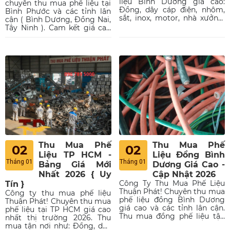
liệu Bình Dương giá cao:
chuyên thu mua phế liệu tại
Đồng, dây cáp điện, nhôm,
Bình Phước và các tỉnh lân
sắt, inox, motor, nhà xưởng.
cận ( Bình Dương, Đồng Nai,
Thu mua tận nơi, uy tín tại
Tây Ninh ). Cam kết giá cao
Thủ Dầu Một, Tân Uyên.
nhất thị trường, thu mua tận
Thanh toán nhanh.
nơi với tất cả các loại như:
Đồng, dây cáp điện, nhôm,
motor, sắt,... các loại từ công
trình, nhà máy xí nghiệp.
Thu Mua Phế
Thu Mua Phế
02
02
Liệu TP HCM -
Liệu Đồng Bình
Tháng 01
Tháng 01
Bảng Giá Mới
Dương Giá Cao -
Nhất 2026 { Uy
Cập Nhật 2026
Công Ty Thu Mua Phế Liệu
Tín }
Thuận Phát! Chuyên thu mua
Công ty thu mua phế liệu
phế liệu đồng Bình Dương
Thuận Phát! Chuyên thu mua
giá cao và các tỉnh lân cận.
phế liệu tại TP HCM giá cao
Thu mua đồng phế liệu tận
nhất thị trường 2026. Thu
nơi đồng cáp, đồng đỏ, đồng
mua tận nơi như: Đồng, dây