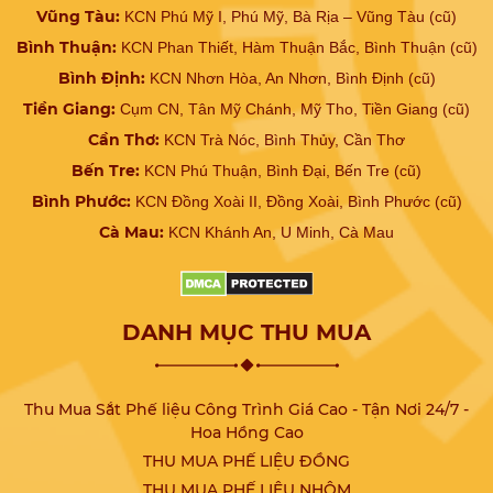
Vũng Tàu:
KCN Phú Mỹ I, Phú Mỹ, Bà Rịa – Vũng Tàu (cũ)
Bình Thuận:
KCN Phan Thiết, Hàm Thuận Bắc, Bình Thuận (cũ)
Bình Định:
KCN Nhơn Hòa, An Nhơn, Bình Định (cũ)
Tiền Giang:
Cụm CN, Tân Mỹ Chánh, Mỹ Tho, Tiền Giang (cũ)
Cần Thơ:
KCN Trà Nóc, Bình Thủy, Cần Thơ
Bến Tre:
KCN Phú Thuận, Bình Đại, Bến Tre (cũ)
Bình Phước:
KCN Đồng Xoài II, Đồng Xoài, Bình Phước (cũ)
Cà Mau:
KCN Khánh An, U Minh, Cà Mau
DANH MỤC THU MUA
Thu Mua Sắt Phế liệu Công Trình Giá Cao - Tận Nơi 24/7 -
Hoa Hồng Cao
THU MUA PHẾ LIỆU ĐỒNG
THU MUA PHẾ LIỆU NHÔM