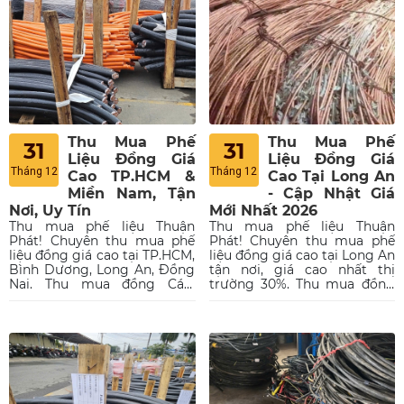
Thu Mua Phế
Thu Mua Phế
31
31
Liệu Đồng Giá
Liệu Đồng Giá
Tháng 12
Tháng 12
Cao TP.HCM &
Cao Tại Long An
Miền Nam, Tận
- Cập Nhật Giá
Nơi, Uy Tín
Mới Nhất 2026
Thu mua phế liệu Thuận
Thu mua phế liệu Thuận
Phát! Chuyên thu mua phế
Phát! Chuyên thu mua phế
liệu đồng giá cao tại TP.HCM,
liệu đồng giá cao tại Long An
Bình Dương, Long An, Đồng
tận nơi, giá cao nhất thị
Nai. Thu mua đồng Cáp,
trường 30%. Thu mua đồng
đồng đỏ, đồng vàng tận nơi,
cáp, đồng đỏ, đồng vàng, dây
uy tín, hoa hồng cao cho
điện cũ từ nhà xưởng, công
người giới thiệu.
trình thanh lý. Hoa hồng cho
người giới thiệu cao.