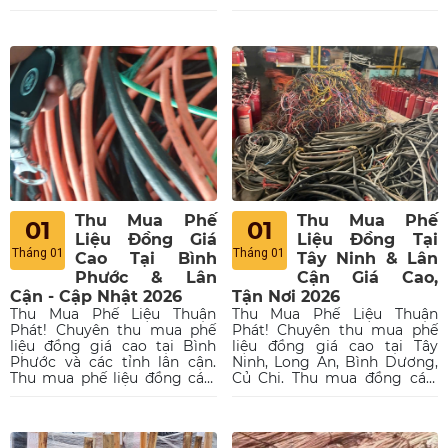
thau(vàng), dây cáp điện,
cáp điện, nhôm, inox, motor,
thanh toán nhanh.
sắt, nhà xưởng,...Thanh toán
nhanh, uy tín.
Thu Mua Phế
Thu Mua Phế
01
01
Liệu Đồng Giá
Liệu Đồng Tại
Tháng 01
Tháng 01
Cao Tại Bình
Tây Ninh & Lân
Phước & Lân
Cận Giá Cao,
Cận - Cập Nhật 2026
Tận Nơi 2026
Thu Mua Phế Liệu Thuận
Thu Mua Phế Liệu Thuận
Phát! Chuyên thu mua phế
Phát! Chuyên thu mua phế
liệu đồng giá cao tại Bình
liệu đồng giá cao tại Tây
Phước và các tỉnh lân cận.
Ninh, Long An, Bình Dương,
Thu mua phế liệu đồng cáp,
Củ Chi. Thu mua đồng cáp,
đồng đỏ, đồng vàng, dây cáp
đồng đỏ, đồng vàng, dây cáp
điện từ công trình, nhà máy,
điện tận nơi, cân đo uy tín,
cân đo uy tín.
thanh toán nhanh.