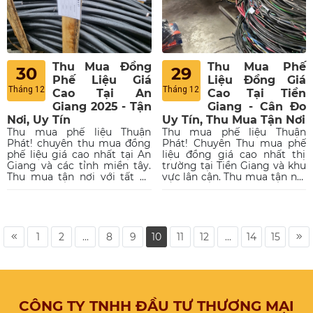
Thu Mua Đồng
Thu Mua Phế
30
29
Phế Liệu Giá
Liệu Đồng Giá
Tháng 12
Tháng 12
Cao Tại An
Cao Tại Tiền
Giang 2025 - Tận
Giang - Cân Đo
Nơi, Uy Tín
Uy Tín, Thu Mua Tận Nơi
Thu mua phế liệu Thuận
Thu mua phế liệu Thuận
Phát! chuyên thu mua đồng
Phát! Chuyên Thu mua phế
phế liệu giá cao nhất tại An
liệu đồng giá cao nhất thị
Giang và các tỉnh miền tây.
trường tại Tiền Giang và khu
Thu mua tận nơi với tất cả
vực lân cận. Thu mua tận nơi
các loại đồng cáp, đồng đỏ,
với tất cả các loại đồng cáp,
đồng thau(vàng),...Với mức
đồng đỏ, đồng vàng, mạt
giá cao nhất hiện nay.
đồng. Cân đo chính xác,
thanh toán nhanh gọn.
1
2
...
8
9
10
11
12
...
14
15
CÔNG TY TNHH ĐẦU TƯ THƯƠNG MẠI