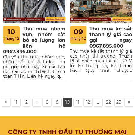
Thu mua nhôm
Thu mua kệ sắt
10
09
vụn, nhôm cắt
thanh lý giá cao
Tháng 12
Tháng 12
bỏ số lượng lớn
gọi ngay
liên hệ
0967.895.000
Thu mua kệ sắt thanh lý giá
0967.895.000
cao nhất thị trường. Thuận
Chuyên thu mua nhôm vụn,
Phát nhận mua tất cả: Kệ V
nhôm cắt bỏ số lượng lớn
lỗ, kệ trung tải, kệ trưng
giá gốc nhà máy. Xe cẩu tận
bày... Quy trình chuyên
nơi, cân đo minh bạch, thanh
nghiệp, nhận tiền ngay. Liên
toán 1 lần. Liên hệ ngay qua
hệ ngay qua hotline:
Hotline 0967.895.000 để
0967.895.000.
nhận báo giá.
1
2
...
8
9
10
11
12
...
22
23
CÔNG TY TNHH ĐẦU TƯ THƯƠNG MẠI