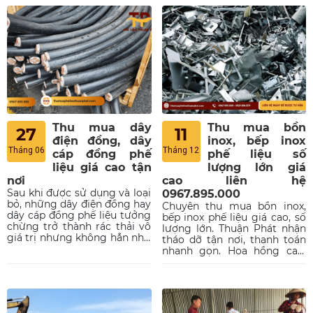
Thu mua dây
Thu mua bồn
27
11
điện đồng, dây
inox, bếp inox
Tháng 06
Tháng 12
cáp đồng phế
phế liệu số
liệu giá cao tận
lượng lớn giá
nơi
cao liên hệ
Sau khi được sử dụng và loại
0967.895.000
bỏ, những dây điện đồng hay
Chuyên thu mua bồn inox,
dây cáp đồng phế liệu tưởng
bếp inox phế liệu giá cao, số
chừng trở thành rác thải vô
lượng lớn. Thuận Phát nhận
giá trị nhưng không hẳn như
tháo dỡ tận nơi, thanh toán
vậy. Trên thực tế, nếu được
nhanh gọn. Hoa hồng cao.
tái chế phù hợp, chúng vẫn
Liên hệ ngay qua Hotline
có thể trở thành nguồn tài
0967.895.000.
nguyên hữu dụng. Hơn thế
nữa, thanh lý các loại phế
liệu đồng này còn có thể