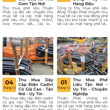
Gom Tận Nơi
Hàng Đầu
Thu mua phế liệu Thuận
Công ty thu mua phế liệu
Phát. Là đối tác chuyên thu
đồng Thuận Phát chuyên thu
mua tất cả các mặt hàng
mua tất cả các loại đồng phế
phế liệu như: Đồng, nhôm,
liệu, tồn kho hoặc thanh lý và
inox, motor, sắt,... các loại.
tất cả các mặt hàng phế liệu
Với mức giá cao Tại Tp. HCM
khác như; máy móc, nhà
và toàn quốc. Thuận Phát có
xưởng, motor, sắt thép,... các
xe thu gom tận nơi.
loại.
Thu Mua Dây
Thu Mua Phế
04
01
Cáp Điện Cadivi
Liệu Tận Nơi -
Tháng 12
Tháng 12
Cũ Giá Cao - Tận
Uy Tín - Chuyên
Nơi - Uy Tín
Nghiệp
Thu mua dây cáp điện cadivi
Thuận Phát chúng tôi
cũ giá cao Thuận Phát. Là
chuyên thu mua phế liệu với
đơn vị hàng đầu thu mua tất
tất cả các mặt hàng phế liệu
cả các loại dây cáp điện phế
như: Đồng, nhôm, inox,