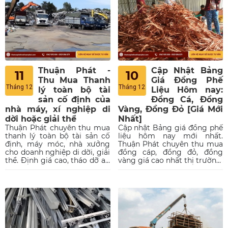
mang đến cho bạn một
khoản thu nhập tốt cùng rất
nhiều lợi ích khác.
Thuận Phát -
Cập Nhật Bảng
11
10
Thu Mua Thanh
Giá Đồng Phế
Tháng 12
Tháng 12
lý toàn bộ tài
Liệu Hôm nay:
sản cố định của
Đồng Cá, Đồng
nhà máy, xí nghiệp di
Vàng, Đồng Đỏ [Giá Mới
dời hoặc giải thể
Nhất]
Thuận Phát chuyên thu mua
Cập nhật Bảng giá đồng phế
thanh lý toàn bộ tài sản cố
liệu hôm nay mới nhất.
định, máy móc, nhà xưởng
Thuận Phát chuyên thu mua
cho doanh nghiệp di dời, giải
đồng cáp, đồng đỏ, đồng
thể. Định giá cao, tháo dỡ an
vàng giá cao nhất thị trường.
toàn, dọn dẹp mặt bằng sạch
Liên hệ qua hotline
sẽ. Xem bảng giá ngay!
0967.895.000 để nhận báo
giá chi tiết.