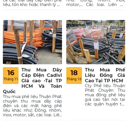
liệu, tồn kho hoặc thanh lý và
motor,... Các loại. Liên hệ
tất cả các mặt hàng phế liệu
ngay để được tư vấn ngay.
khác như: Đồng, nhôm,
motor,.. các loại.
Thu Mua Dây
Thu Mua Phế
16
18
Cáp Điện Cadivi
Liệu Đồng Giá
Tháng 11
Tháng 10
Giá cao -Tại TP
Cao Tại TP HCM
Cty Phế liệu Thuận
HCM Và Toàn
Phát Chuyên Thu
Quốc
mua đồng phế liệu
Thu mua phế liệu Thuận Phát
giá cao tận nơi tại
chuyên thu mua dây cáp
các quận huyện tại
điện và các mặt hàng phế
tp hồ chí minh .liên
liệu khác như; Đồng, nhôm,
hệ ngay
inox, motor, sắt, các loại. Liên
0967895000 để
hệ ngay để được báo giá
được báo giá .
ngay.