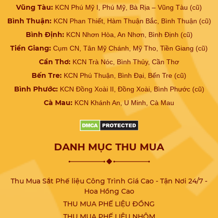
Vũng Tàu:
KCN Phú Mỹ I, Phú Mỹ, Bà Rịa – Vũng Tàu (cũ)
Bình Thuận:
KCN Phan Thiết, Hàm Thuận Bắc, Bình Thuận (cũ)
Bình Định:
KCN Nhơn Hòa, An Nhơn, Bình Định (cũ)
Tiền Giang:
Cụm CN, Tân Mỹ Chánh, Mỹ Tho, Tiền Giang (cũ)
Cần Thơ:
KCN Trà Nóc, Bình Thủy, Cần Thơ
Bến Tre:
KCN Phú Thuận, Bình Đại, Bến Tre (cũ)
Bình Phước:
KCN Đồng Xoài II, Đồng Xoài, Bình Phước (cũ)
Cà Mau:
KCN Khánh An, U Minh, Cà Mau
DANH MỤC THU MUA
Thu Mua Sắt Phế liệu Công Trình Giá Cao - Tận Nơi 24/7 -
Hoa Hồng Cao
THU MUA PHẾ LIỆU ĐỒNG
THU MUA PHẾ LIỆU NHÔM