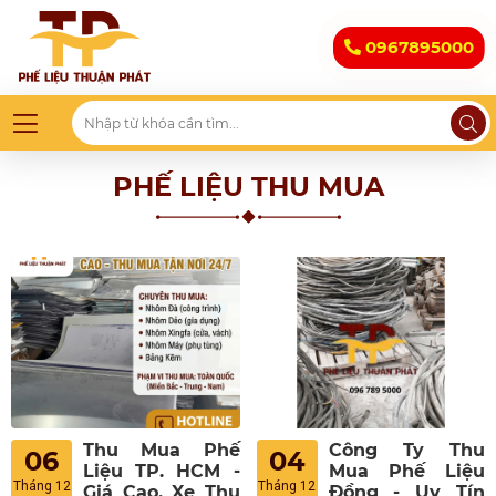
0967895000
PHẾ LIỆU THU MUA
Thu Mua Phế
Công Ty Thu
06
04
Liệu TP. HCM -
Mua Phế Liệu
Tháng 12
Tháng 12
Giá Cao, Xe Thu
Đồng - Uy Tín