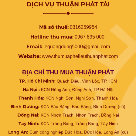
DỊCH VỤ THUẬN PHÁT TÀI
Mã số thuế:
0316259954
Hotline thu mua:
0967 895 000
Email:
lequangdung5000@gmail.com
Website:
www.
thumuaphelieuthuanphat.com
ĐỊA CHỈ THU MUA THUẬN PHÁT
TP. Hồ Chí Minh:
Quách Điêu, Vĩnh Lộc, TP.HCM
Hà Nội :
KCN Đông Anh, Đông Anh, TP Hà Nội
Thanh Hóa:
KCN Nghi Sơn, Nghi Sơn, Thanh Hóa
Bình Dương:
KCN Bàu Bàng, Bàu Bàng, Bình Dương (cũ)
Đồng Nai:
KCN Nhơn Trạch, Nhơn Trạch, Đồng Nai
Tây Ninh:
KCN Trảng Bàng, Trảng Bàng, Tây Ninh
Long An:
Cụm công nghiệp Đức Hòa, Đức Hòa, Long An (cũ)