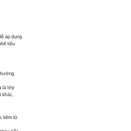
 dễ áp dụng
phế liệu
 thường
 là lớp
i khác.
m; kẽm từ