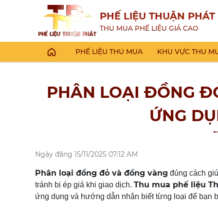
PHẾ LIỆU THUẬN PHÁT
THU MUA PHẾ LIỆU GIÁ CAO
PHẾ LIỆU THU MUA
KHU VỰC THU M
PHÂN LOẠI ĐỒNG ĐỎ
ỨNG DỤN
Ngày đăng
15/11/2025 07:12 AM
Phân loại đồng đỏ và đồng vàng
đúng cách giú
Thu mua phế liệu T
tránh bị ép giá khi giao dịch.
ứng dụng và hướng dẫn nhận biết từng loại để bạn b