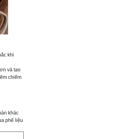
hắc khi
ơn và tạo
 kẽm chiếm
toàn khác
ua phế liệu