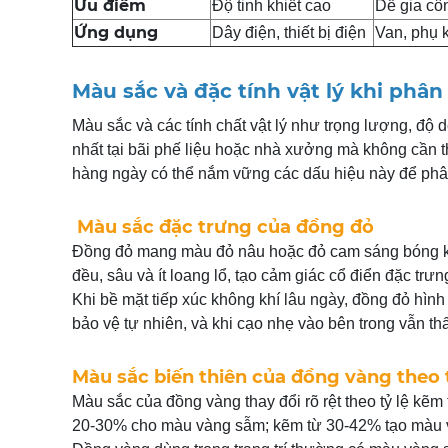
Ưu điểm
Độ tinh khiết cao
Dễ gia côn
Ứng dụng
Dây điện, thiết bị điện
Van, phụ ki
Màu sắc và đặc tính vật lý khi phâ
Màu sắc và các tính chất vật lý như trọng lượng, độ
nhất tại bãi phế liệu hoặc nhà xưởng mà không cần t
hàng ngày có thể nắm vững các dấu hiệu này để phân
Màu sắc đặc trưng của đồng đỏ
Đồng đỏ mang màu đỏ nâu hoặc đỏ cam sáng bóng kh
đều, sâu và ít loang lổ, tạo cảm giác cổ điển đặc tr
Khi bề mặt tiếp xúc không khí lâu ngày, đồng đỏ hình
bảo vệ tự nhiên, và khi cạo nhẹ vào bên trong vẫn thấ
Màu sắc biến thiên của đồng vàng theo 
Màu sắc của đồng vàng thay đổi rõ rệt theo tỷ lệ k
20-30% cho màu vàng sẫm; kẽm từ 30-42% tạo màu và