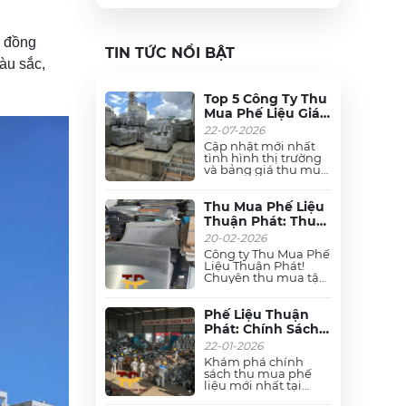
à đồng
TIN TỨC NỔI BẬT
àu sắc,
Top 5 Công Ty Thu
Mua Phế Liệu Giá
Cao, Uy Tín Nhất
22-07-2026
Toàn Quốc
Cập nhật mới nhất
tình hình thị trường
và bảng giá thu mua
phế liệu trên toàn
quốc. Xem ngay các
đơn vị thu mua phế
Thu Mua Phế Liệu
liệu đồng, dây cáp
Thuận Phát: Thu
điện, nhôm, sắt, inox,
Mua Phế Liệu Giá
20-02-2026
thiếc, hợp kim, vải....
Cao - Tận Nơi - Uy
giá cao, uy tín, thu
Công ty Thu Mua Phế
Tín
gom tận nơi trong
Liệu Thuận Phát!
ngày. Liên hệ ngay!
Chuyên thu mua tận
nơi các loại phế liệu
đồng, nhôm, dây cáp
điện, inox, mô tơ, sắt,
Phế Liệu Thuận
hợp kim, thiếc, chì,....
Phát: Chính Sách
nhà xưởng giá cao
Thu Mua Phế Liệu
22-01-2026
nhất thị trường. Cam
Giá Cao & Chiết
kết cân đo uy tín,
Khám phá chính
Khấu Hấp Dẫn
thao dỡ nhanh gọn.
sách thu mua phế
liệu mới nhất tại
2026
Thuận Phát: Cam kết