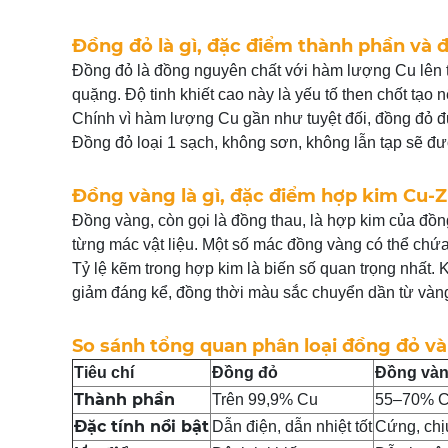
Đồng đỏ là gì, đặc điểm thành phần và đ
Đồng đỏ là đồng nguyên chất với hàm lượng Cu lên t
quặng. Độ tinh khiết cao này là yếu tố then chốt tạo
Chính vì hàm lượng Cu gần như tuyệt đối, đồng đỏ đượ
Đồng đỏ loại 1 sạch, không sơn, không lẫn tạp sẽ đư
Đồng vàng là gì, đặc điểm hợp kim Cu-
Đồng vàng, còn gọi là đồng thau, là hợp kim của đ
từng mác vật liệu. Một số mác đồng vàng có thể chứa 
Tỷ lệ kẽm trong hợp kim là biến số quan trọng nhất. 
giảm đáng kể, đồng thời màu sắc chuyển dần từ vàn
So sánh tổng quan phân loại đồng đỏ v
Tiêu chí
Đồng đỏ
Đồng và
Thành phần
Trên 99,9% Cu
55–70% C
Đặc tính nổi bật
Dẫn điện, dẫn nhiệt tốt
Cứng, chị