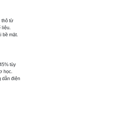
 thô từ
 liệu.
i bề mặt.
-45% tùy
ơ học.
g dẫn điện