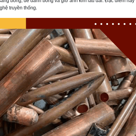
sáng bóng, dễ đánh bóng và giữ ánh kim lâu dài. Đặc điểm này
ghệ truyền thống.