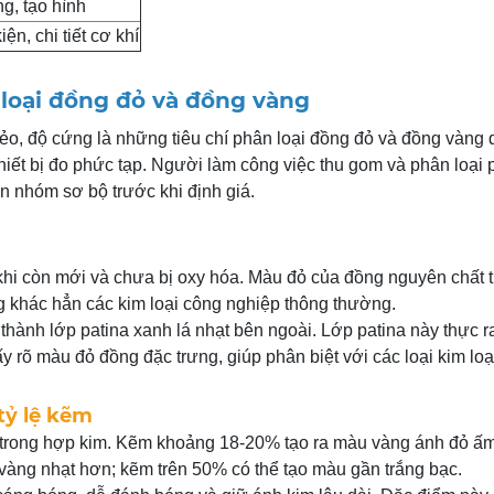
g, tạo hình
ện, chi tiết cơ khí
n loại đồng đỏ và đồng vàng
 dẻo, độ cứng là những tiêu chí phân loại đồng đỏ và đồng vàng
hiết bị đo phức tạp. Người làm công việc thu gom và phân loại 
 nhóm sơ bộ trước khi định giá.
i còn mới và chưa bị oxy hóa. Màu đỏ của đồng nguyên chất
ưng khác hẳn các kim loại công nghiệp thông thường.
 thành lớp patina xanh lá nhạt bên ngoài. Lớp patina này thực ra
y rõ màu đỏ đồng đặc trưng, giúp phân biệt với các loại kim loạ
tỷ lệ kẽm
ẽm trong hợp kim. Kẽm khoảng 18-20% tạo ra màu vàng ánh đỏ ấ
ng nhạt hơn; kẽm trên 50% có thể tạo màu gần trắng bạc.