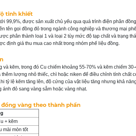
ộ tinh khiết
ới 99,9%, được sản xuất chủ yếu qua quá trình điện phân đồng
 nên tên gọi đồng đỏ trong ngành công nghiệp và thương mại phế
c phân thành loại 1 và loại 2 tùy mức độ tạp chất và trạng thá
ợc định giá thu mua cao nhất trong nhóm phế liệu đồng.
Zn
ồng và kẽm, trong đó Cu chiếm khoảng 55-70% và kẽm chiếm 30
thêm lượng nhỏ thiếc, chì hoặc niken để điều chỉnh tính chất c
Khi tỷ lệ kẽm tăng lên, độ cứng của vật liệu tăng nhưng khả năn
g ánh đỏ sang vàng sẫm hoặc vàng nhạt.
à đồng vàng theo thành phần
ng
u + kẽm
u mài mòn tốt