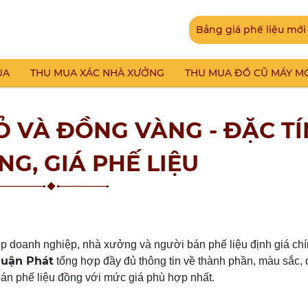
Bảng giá phế liệu mới
UA
THU MUA XÁC NHÀ XƯỞNG
THU MUA ĐỒ CŨ MÁY M
 VÀ ĐỒNG VÀNG - ĐẶC TÍ
G, GIÁ PHẾ LIỆU
p doanh nghiệp, nhà xưởng và người bán phế liệu định giá chí
huận Phát
tổng hợp đầy đủ thông tin về thành phần, màu sắc, đ
án phế liệu đồng với mức giá phù hợp nhất.