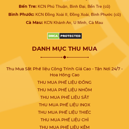
Bến Tre:
KCN Phú Thuận, Bình Đại, Bến Tre (cũ)
Bình Phước:
KCN Đồng Xoài II, Đồng Xoài, Bình Phước (cũ)
Cà Mau:
KCN Khánh An, U Minh, Cà Mau
DANH MỤC THU MUA
Thu Mua Sắt Phế liệu Công Trình Giá Cao - Tận Nơi 24/7 -
Hoa Hồng Cao
THU MUA PHẾ LIỆU ĐỒNG
THU MUA PHẾ LIỆU NHÔM
THU MUA PHẾ LIỆU SẮT
THU MUA PHẾ LIỆU INOX
THU MUA PHẾ LIỆU THIẾC
THU MUA PHẾ LIỆU CHÌ
THU MUA PHẾ LIỆU KẼM