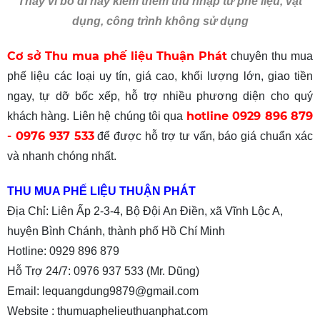
Thay vì bỏ đi hãy kiếm thêm thu nhập từ phế liệu, vật
dụng, công trình không sử dụng
Cơ sở Thu mua phế liệu Thuận Phát
chuyên thu mua
phế liệu các loại uy tín, giá cao, khối lượng lớn, giao tiền
ngay, tự dỡ bốc xếp, hỗ trợ nhiều phương diện cho quý
hotline 0929 896 879
khách hàng. Liên hệ chúng tôi qua
- 0976 937 533
để được hỗ trợ tư vấn, báo giá chuẩn xác
và nhanh chóng nhất.
THU MUA PHẾ LIỆU THUẬN PHÁT
Địa Chỉ: Liên Ấp 2-3-4, Bộ Đội An Điền, xã Vĩnh Lộc A,
huyện Bình Chánh, thành phố Hồ Chí Minh
Hotline: 0929 896 879
Hỗ Trợ 24/7: 0976 937 533 (Mr. Dũng)
Email: lequangdung9879@gmail.com
Website :
thumuaphelieuthuanphat.com