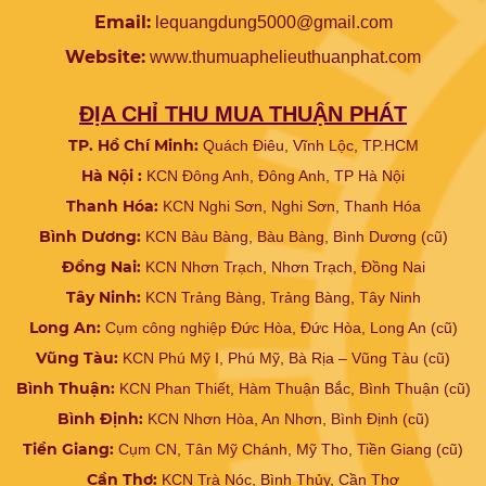
Email:
lequangdung5000@gmail.com
Website:
www.
thumuaphelieuthuanphat.com
ĐỊA CHỈ THU MUA THUẬN PHÁT
TP. Hồ Chí Minh:
Quách Điêu, Vĩnh Lộc, TP.HCM
Hà Nội :
KCN Đông Anh, Đông Anh, TP Hà Nội
Thanh Hóa:
KCN Nghi Sơn, Nghi Sơn, Thanh Hóa
Bình Dương:
KCN Bàu Bàng, Bàu Bàng, Bình Dương (cũ)
Đồng Nai:
KCN Nhơn Trạch, Nhơn Trạch, Đồng Nai
Tây Ninh:
KCN Trảng Bàng, Trảng Bàng, Tây Ninh
Long An:
Cụm công nghiệp Đức Hòa, Đức Hòa, Long An (cũ)
Vũng Tàu:
KCN Phú Mỹ I, Phú Mỹ, Bà Rịa – Vũng Tàu (cũ)
Bình Thuận:
KCN Phan Thiết, Hàm Thuận Bắc, Bình Thuận (cũ)
Bình Định:
KCN Nhơn Hòa, An Nhơn, Bình Định (cũ)
Tiền Giang:
Cụm CN, Tân Mỹ Chánh, Mỹ Tho, Tiền Giang (cũ)
Cần Thơ:
KCN Trà Nóc, Bình Thủy, Cần Thơ