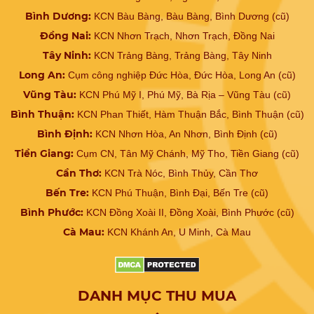
Bình Dương:
KCN Bàu Bàng, Bàu Bàng, Bình Dương (cũ)
Đồng Nai:
KCN Nhơn Trạch, Nhơn Trạch, Đồng Nai
Tây Ninh:
KCN Trảng Bàng, Trảng Bàng, Tây Ninh
Long An:
Cụm công nghiệp Đức Hòa, Đức Hòa, Long An (cũ)
Vũng Tàu:
KCN Phú Mỹ I, Phú Mỹ, Bà Rịa – Vũng Tàu (cũ)
Bình Thuận:
KCN Phan Thiết, Hàm Thuận Bắc, Bình Thuận (cũ)
Bình Định:
KCN Nhơn Hòa, An Nhơn, Bình Định (cũ)
Tiền Giang:
Cụm CN, Tân Mỹ Chánh, Mỹ Tho, Tiền Giang (cũ)
Cần Thơ:
KCN Trà Nóc, Bình Thủy, Cần Thơ
Bến Tre:
KCN Phú Thuận, Bình Đại, Bến Tre (cũ)
Bình Phước:
KCN Đồng Xoài II, Đồng Xoài, Bình Phước (cũ)
Cà Mau:
KCN Khánh An, U Minh, Cà Mau
DANH MỤC THU MUA