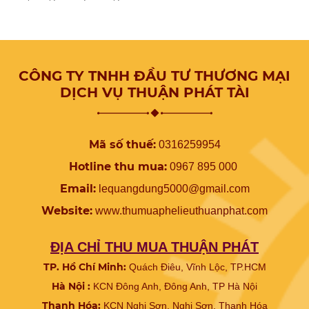
CÔNG TY TNHH ĐẦU TƯ THƯƠNG MẠI
DỊCH VỤ THUẬN PHÁT TÀI
Mã số thuế:
0316259954
Hotline thu mua:
0967 895 000
Email:
lequangdung5000@gmail.com
Website:
www.
thumuaphelieuthuanphat.com
ĐỊA CHỈ THU MUA THUẬN PHÁT
TP. Hồ Chí Minh:
Quách Điêu, Vĩnh Lộc, TP.HCM
Hà Nội :
KCN Đông Anh, Đông Anh, TP Hà Nội
Thanh Hóa:
KCN Nghi Sơn, Nghi Sơn, Thanh Hóa