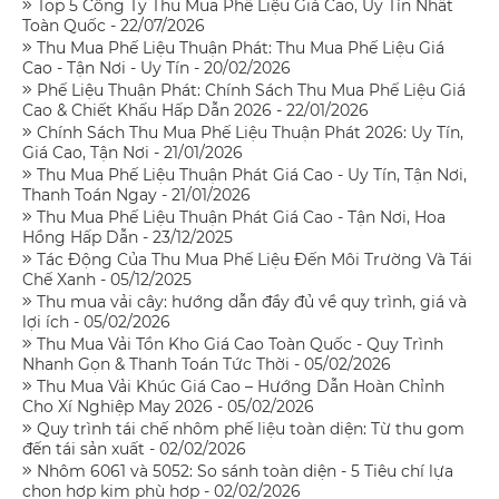
Top 5 Công Ty Thu Mua Phế Liệu Giá Cao, Uy Tín Nhất
Toàn Quốc - 22/07/2026
Thu Mua Phế Liệu Thuận Phát: Thu Mua Phế Liệu Giá
Cao - Tận Nơi - Uy Tín - 20/02/2026
Phế Liệu Thuận Phát: Chính Sách Thu Mua Phế Liệu Giá
Cao & Chiết Khấu Hấp Dẫn 2026 - 22/01/2026
Chính Sách Thu Mua Phế Liệu Thuận Phát 2026: Uy Tín,
Giá Cao, Tận Nơi - 21/01/2026
Thu Mua Phế Liệu Thuận Phát Giá Cao - Uy Tín, Tận Nơi,
Thanh Toán Ngay - 21/01/2026
Thu Mua Phế Liệu Thuận Phát Giá Cao - Tận Nơi, Hoa
Hồng Hấp Dẫn - 23/12/2025
Tác Động Của Thu Mua Phế Liệu Đến Môi Trường Và Tái
Chế Xanh - 05/12/2025
Thu mua vải cây: hướng dẫn đầy đủ về quy trình, giá và
lợi ích - 05/02/2026
Thu Mua Vải Tồn Kho Giá Cao Toàn Quốc - Quy Trình
Nhanh Gọn & Thanh Toán Tức Thời - 05/02/2026
Thu Mua Vải Khúc Giá Cao – Hướng Dẫn Hoàn Chỉnh
Cho Xí Nghiệp May 2026 - 05/02/2026
Quy trình tái chế nhôm phế liệu toàn diện: Từ thu gom
đến tái sản xuất - 02/02/2026
Nhôm 6061 và 5052: So sánh toàn diện - 5 Tiêu chí lựa
chọn hợp kim phù hợp - 02/02/2026