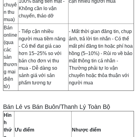
100% bằng tiền mặt -
cận nhiều người mua
chuyê
Không cần lo vận
n thu
chuyển, tháo dỡ
mua)
Bán
- Tiếp cận nhiều
- Mất thời gian đăng tin, chụp
online
người mua tiềm năng
ảnh, trả lời tin nhắn - Có thể
(qua
- Có thể đạt giá cao
mất phí đăng tin hoặc phí hoa
các
hơn 15–25% so với
hồng (5–10%) - Rủi ro về bảo
sàn
bán cho đơn vị thu
mật thông tin cá nhân -
thươn
mua - Dễ dàng so
Thường phải tự lo vận
g mại
sánh giá với sản
chuyển hoặc thỏa thuận với
điện
phẩm tương tự
người mua
tử)
Bán Lẻ vs Bán Buôn/Thanh Lý Toàn Bộ
Hìn
h
thứ
Ưu điểm
Nhược điểm