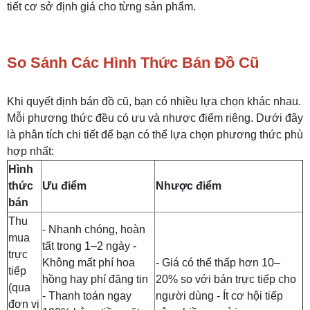
tiết cơ sở định giá cho từng sản phẩm.
So Sánh Các Hình Thức Bán Đồ Cũ
Khi quyết định bán đồ cũ, bạn có nhiều lựa chọn khác nhau.
Mỗi phương thức đều có ưu và nhược điểm riêng. Dưới đây
là phân tích chi tiết để bạn có thể lựa chọn phương thức phù
hợp nhất:
Hình
thức
Ưu điểm
Nhược điểm
bán
Thu
- Nhanh chóng, hoàn
mua
tất trong 1–2 ngày -
trực
Không mất phí hoa
- Giá có thể thấp hơn 10–
tiếp
hồng hay phí đăng tin
20% so với bán trực tiếp cho
(qua
- Thanh toán ngay
người dùng - Ít cơ hội tiếp
đơn vị