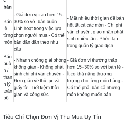
c
bán
- Giá đơn vị cao hơn 15–
- Mất nhiều thời gian để bán
Bán
30% so với bán buôn -
hết tất cả các món - Chi phí
lẻ
Linh hoạt trong việc lựa
vận chuyển, giao nhận phát
từng
chọn người mua - Có thể
sinh nhiều lần - Phức tạp
món
bán dần dần theo nhu
trong quản lý giao dịch
cầu
Bán
- Nhanh chóng giải phóng
- Giá đơn vị thường thấp
buô
không gian - Không phát
hơn 15–30% so với bán lẻ -
n /
sinh chi phí vận chuyển -
Ít có khả năng thương
than
Đơn giản về thủ tục và
lượng cho từng món hàng -
h lý
giấy tờ - Tiết kiệm thời
Có thể phải bán cả những
toàn
gian và công sức
món không muốn bán
bộ
Tiêu Chí Chọn Đơn Vị Thu Mua Uy Tín