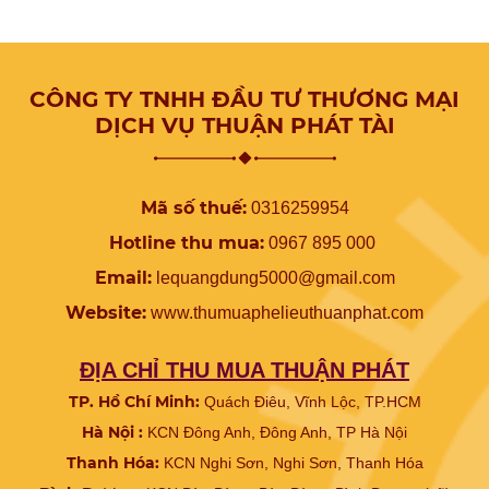
CÔNG TY TNHH ĐẦU TƯ THƯƠNG MẠI
DỊCH VỤ THUẬN PHÁT TÀI
Mã số thuế:
0316259954
Hotline thu mua:
0967 895 000
Email:
lequangdung5000@gmail.com
Website:
www.
thumuaphelieuthuanphat.com
ĐỊA CHỈ THU MUA THUẬN PHÁT
TP. Hồ Chí Minh:
Quách Điêu, Vĩnh Lộc, TP.HCM
Hà Nội :
KCN Đông Anh, Đông Anh, TP Hà Nội
Thanh Hóa:
KCN Nghi Sơn, Nghi Sơn, Thanh Hóa