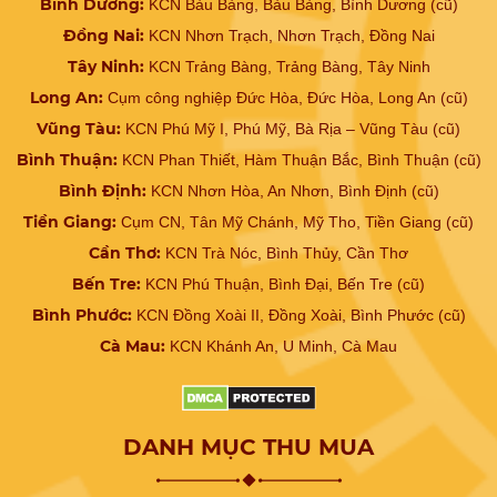
Bình Dương:
KCN Bàu Bàng, Bàu Bàng, Bình Dương (cũ)
Đồng Nai:
KCN Nhơn Trạch, Nhơn Trạch, Đồng Nai
Tây Ninh:
KCN Trảng Bàng, Trảng Bàng, Tây Ninh
Long An:
Cụm công nghiệp Đức Hòa, Đức Hòa, Long An (cũ)
Vũng Tàu:
KCN Phú Mỹ I, Phú Mỹ, Bà Rịa – Vũng Tàu (cũ)
Bình Thuận:
KCN Phan Thiết, Hàm Thuận Bắc, Bình Thuận (cũ)
Bình Định:
KCN Nhơn Hòa, An Nhơn, Bình Định (cũ)
Tiền Giang:
Cụm CN, Tân Mỹ Chánh, Mỹ Tho, Tiền Giang (cũ)
Cần Thơ:
KCN Trà Nóc, Bình Thủy, Cần Thơ
Bến Tre:
KCN Phú Thuận, Bình Đại, Bến Tre (cũ)
Bình Phước:
KCN Đồng Xoài II, Đồng Xoài, Bình Phước (cũ)
Cà Mau:
KCN Khánh An, U Minh, Cà Mau
DANH MỤC THU MUA