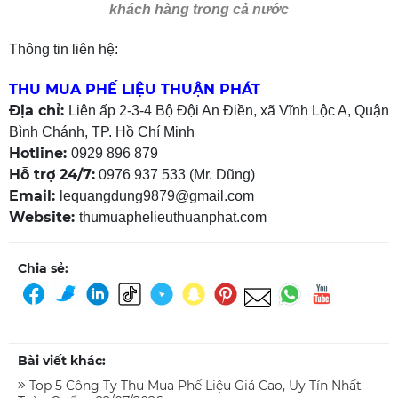
khách hàng trong cả nước
Thông tin liên hệ:
THU MUA PHẾ LIỆU THUẬN PHÁT
Địa chỉ:
Liên ấp 2-3-4 Bộ Đội An Điền, xã Vĩnh Lộc A, Quận
Bình Chánh, TP. Hồ Chí Minh
Hotline:
0929 896 879
Hỗ trợ 24/7:
0976 937 533 (Mr. Dũng)
Email:
lequangdung9879@gmail.com
Website:
thumuaphelieuthuanphat.com
Chia sẻ:
Bài viết khác:
Top 5 Công Ty Thu Mua Phế Liệu Giá Cao, Uy Tín Nhất