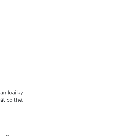
ân loại kỹ
t có thể,