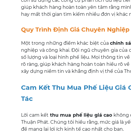
còn sử dụng các công cụ phân tích dữ liệu tiên
giúp khách hàng hoàn toàn yên tâm rằng mình
hay mất thời gian tìm kiếm nhiều đơn vị khác 
Quy Trình Định Giá Chuyên Nghiệp
Một trong những điểm khác biệt của
chính s
nghiệp và công khai. Đội ngũ chuyên gia của c
số lượng và loại hình phế liệu. Mọi thông tin v
rõ ràng, giúp khách hàng hoàn toàn hiểu rõ về
xây dựng niềm tin và khẳng định vị thế của 
Cam Kết Thu Mua Phế Liệu Giá Ca
Tác
Lời cam kết
thu mua phế liệu giá cao
không c
Thuận Phát. Chúng tôi hiểu rằng, mức giá là yế
để mang lại lợi ích kinh tế cao nhất cho bạn.