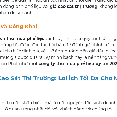
 tiến để đưa ra mức giá tốt nhất tại thời điểm giao dịch
 đang bán phế liệu với
giá cao sát thị trường
, không l
nhau để so sánh.
 Và Công Khai
ách thu mua phế liệu
tại Thuận Phát là quy trình định 
húng tôi được đào tạo bài bản để đánh giá chính xác c
ề cách thức định giá, yếu tố ảnh hưởng đến giá đều được 
 mức giá được đưa ra. Sự minh bạch này là nền tảng vữ
Thuận Phát như một
công ty thu mua phế liệu uy tín 20
o Sát Thị Trường: Lợi Ích Tối Đa Cho 
hỉ là một khẩu hiệu, mà là một nguyên tắc kinh doanh c
u tố quan trọng nhất đối với khách hàng, và chúng tôi l