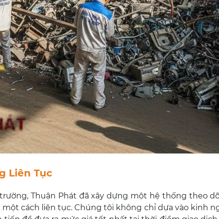
g Liên Tục
 trường, Thuận Phát đã xây dựng một hệ thống theo dõ
ớc một cách liên tục. Chúng tôi không chỉ dựa vào kinh