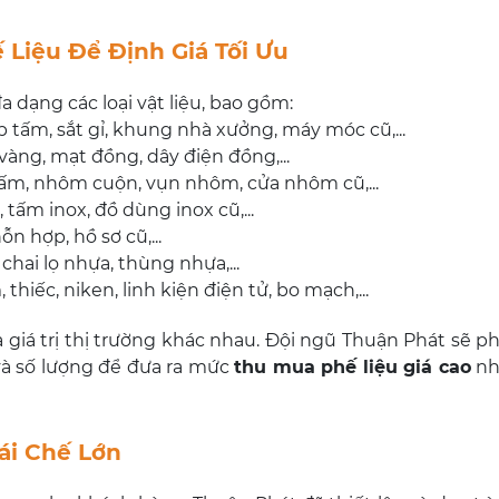
 Liệu Để Định Giá Tối Ưu
đa dạng các loại vật liệu, bao gồm:
p tấm, sắt gỉ, khung nhà xưởng, máy móc cũ,...
àng, mạt đồng, dây điện đồng,...
m, nhôm cuộn, vụn nhôm, cửa nhôm cũ,...
 tấm inox, đồ dùng inox cũ,...
ỗn hợp, hồ sơ cũ,...
hai lọ nhựa, thùng nhựa,...
thiếc, niken, linh kiện điện tử, bo mạch,...
à giá trị thị trường khác nhau. Đội ngũ Thuận Phát sẽ ph
 và số lượng để đưa ra mức
thu mua phế liệu giá cao
nhấ
ái Chế Lớn