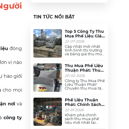
Người
TIN TỨC NỔI BẬT
Top 5 Công Ty Thu
Mua Phế Liệu Giá
Cao, Uy Tín Nhất
22-07-2026
Toàn Quốc
Cập nhật mới nhất
liệu
đóng
tình hình thị trường
và bảng giá thu mua
phế liệu trên toàn
quốc. Xem ngay các
đơn vị nào
đơn vị thu mua phế
Thu Mua Phế Liệu
liệu đồng, dây cáp
Thuận Phát: Thu
điện, nhôm, sắt, inox,
Mua Phế Liệu Giá
20-02-2026
ự hào giới
thiếc, hợp kim, vải....
Cao - Tận Nơi - Uy
giá cao, uy tín, thu
Công ty Thu Mua Phế
Tín
gom tận nơi trong
Liệu Thuận Phát!
ngày. Liên hệ ngay!
Chuyên thu mua tận
đa cho mọi
nơi các loại phế liệu
đồng, nhôm, dây cáp
điện, inox, mô tơ, sắt,
Phế Liệu Thuận
hợp kim, thiếc, chì,....
ận nơi
và
Phát: Chính Sách
nhà xưởng giá cao
Thu Mua Phế Liệu
22-01-2026
nhất thị trường. Cam
Giá Cao & Chiết
kết cân đo uy tín,
Khám phá chính
là
công ty
Khấu Hấp Dẫn
thao dỡ nhanh gọn.
sách thu mua phế
liệu mới nhất tại
2026
Thuận Phát: Cam kết