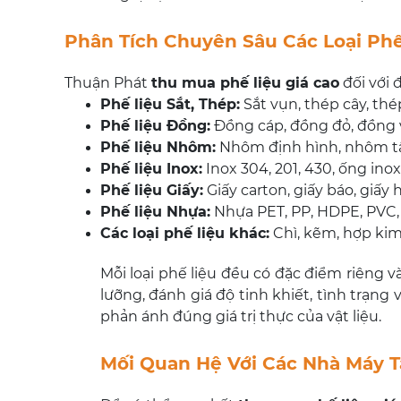
Phân Tích Chuyên Sâu Các Loại Phế
Thuận Phát
thu mua phế liệu giá cao
đối với 
Phế liệu Sắt, Thép:
Sắt vụn, thép cây, thé
Phế liệu Đồng:
Đồng cáp, đồng đỏ, đồng v
Phế liệu Nhôm:
Nhôm định hình, nhôm tấ
Phế liệu Inox:
Inox 304, 201, 430, ống inox,
Phế liệu Giấy:
Giấy carton, giấy báo, giấy h
Phế liệu Nhựa:
Nhựa PET, PP, HDPE, PVC, c
Các loại phế liệu khác:
Chì, kẽm, hợp kim, 
Mỗi loại phế liệu đều có đặc điểm riêng v
lưỡng, đánh giá độ tinh khiết, tình trạng
phản ánh đúng giá trị thực của vật liệu.
Mối Quan Hệ Với Các Nhà Máy T