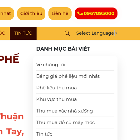
0967895000
 nhất
Giới thiệu
Liên hệ
ÓC
TIN TỨC
Select Language
▼
DANH MỤC BÀI VIẾT
PHẾ
Về chúng tôi
Bảng giá phế liệu mới nhất
Phế liệu thu mua
Khu vực thu mua
Thu mua xác nhà xưởng
Thuận
Thu mua đồ cũ máy móc
 Tay,
Tin tức