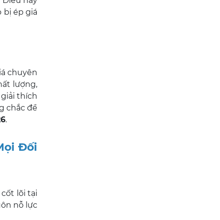
. Điều này
o bị ép giá
giá chuyên
hất lượng,
giải thích
ng chắc để
26
.
Mọi Đối
ốt lõi tại
uôn nỗ lực