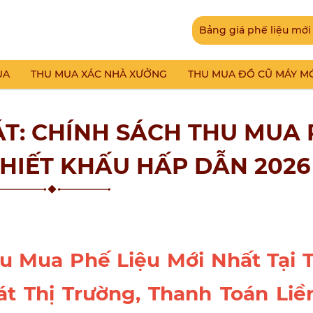
Bảng giá phế liệu mới
UA
THU MUA XÁC NHÀ XƯỞNG
THU MUA ĐỒ CŨ MÁY M
ÁT: CHÍNH SÁCH THU MUA 
CHIẾT KHẤU HẤP DẪN 2026
u Mua Phế Liệu Mới Nhất Tại 
t Thị Trường, Thanh Toán Liền