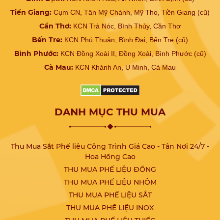
Tiền Giang:
Cụm CN, Tân Mỹ Chánh, Mỹ Tho, Tiền Giang (cũ)
Cần Thơ:
KCN Trà Nóc, Bình Thủy, Cần Thơ
Bến Tre:
KCN Phú Thuận, Bình Đại, Bến Tre (cũ)
Bình Phước:
KCN Đồng Xoài II, Đồng Xoài, Bình Phước (cũ)
Cà Mau:
KCN Khánh An, U Minh, Cà Mau
DANH MỤC THU MUA
Thu Mua Sắt Phế liệu Công Trình Giá Cao - Tận Nơi 24/7 -
Hoa Hồng Cao
THU MUA PHẾ LIỆU ĐỒNG
THU MUA PHẾ LIỆU NHÔM
THU MUA PHẾ LIỆU SẮT
THU MUA PHẾ LIỆU INOX