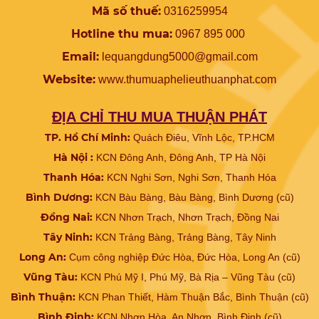
Mã số thuế:
0316259954
Hotline thu mua:
0967 895 000
Email:
lequangdung5000@gmail.com
Website:
www.
thumuaphelieuthuanphat.com
ĐỊA CHỈ THU MUA THUẬN PHÁT
TP. Hồ Chí Minh:
Quách Điêu, Vĩnh Lộc, TP.HCM
Hà Nội :
KCN Đông Anh, Đông Anh, TP Hà Nội
Thanh Hóa:
KCN Nghi Sơn, Nghi Sơn, Thanh Hóa
Bình Dương:
KCN Bàu Bàng, Bàu Bàng, Bình Dương (cũ)
Đồng Nai:
KCN Nhơn Trạch, Nhơn Trạch, Đồng Nai
Tây Ninh:
KCN Trảng Bàng, Trảng Bàng, Tây Ninh
Long An:
Cụm công nghiệp Đức Hòa, Đức Hòa, Long An (cũ)
Vũng Tàu:
KCN Phú Mỹ I, Phú Mỹ, Bà Rịa – Vũng Tàu (cũ)
Bình Thuận:
KCN Phan Thiết, Hàm Thuận Bắc, Bình Thuận (cũ)
Bình Định:
KCN Nhơn Hòa, An Nhơn, Bình Định (cũ)