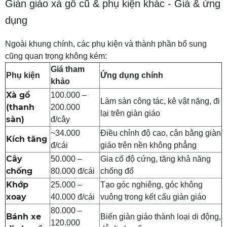
Giàn giáo xà gồ cũ & phụ kiện khác - Giá & ứng
dụng
Ngoài khung chính, các phụ kiện và thành phần bổ sung
cũng quan trọng không kém:
Giá tham
Phụ kiện
Ứng dụng chính
khảo
Xà gồ
100.000 –
Làm sàn công tác, kê vật nặng, đi
(thanh
200.000
lại trên giàn giáo
sàn)
đ/cây
~34.000
Điều chỉnh độ cao, cân bằng giàn
Kích tăng
đ/cái
giáo trên nền không phẳng
Cây
50.000 –
Gia cố độ cứng, tăng khả năng
chống
80.000 đ/cái
chống đổ
Khớp
25.000 –
Tạo góc nghiêng, góc không
xoay
40.000 đ/cái
vuông trong kết cấu giàn giáo
80.000 –
Bánh xe
Biến giàn giáo thành loại di động,
120.000