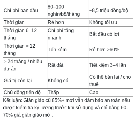
80–100
Chi phí ban đầu
~8,5 triệu đồng/bộ
nghìn/bộ/tháng
Thời gian
Rẻ hơn
Không tối ưu
Thời gian 6–12
Chi phí tăng
Bắt đầu có lợi
tháng
nhanh
Thời gian > 12
Tốn kém
Rẻ hơn ≥60%
tháng
> 24 tháng / nhiều
Rất đắt
Tiết kiệm 3–4 lần
dự án
Có thể bán lại / cho
Giá trị còn lại
Không có
thuê
Chủ động tiến độ
Thấp
Cao
Kết luận: Giàn giáo cũ 85%+ mới vẫn đảm bảo an toàn nếu
được kiểm tra kỹ lưỡng trước khi sử dụng và chỉ bằng 60-
70% giá giàn giáo mới.