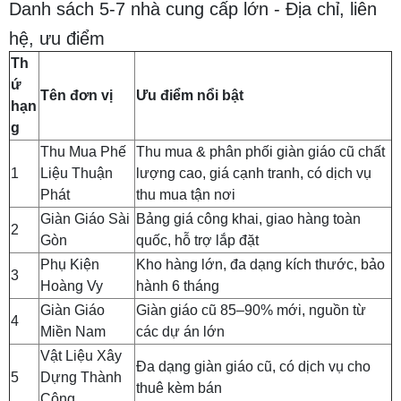
Danh sách 5-7 nhà cung cấp lớn - Địa chỉ, liên
hệ, ưu điểm
Th
ứ
Tên đơn vị
Ưu điểm nổi bật
hạn
g
Thu Mua Phế
Thu mua & phân phối giàn giáo cũ chất
1
Liệu Thuận
lượng cao, giá cạnh tranh, có dịch vụ
Phát
thu mua tận nơi
Giàn Giáo Sài
Bảng giá công khai, giao hàng toàn
2
Gòn
quốc, hỗ trợ lắp đặt
Phụ Kiện
Kho hàng lớn, đa dạng kích thước, bảo
3
Hoàng Vy
hành 6 tháng
Giàn Giáo
Giàn giáo cũ 85–90% mới, nguồn từ
4
Miền Nam
các dự án lớn
Vật Liệu Xây
Đa dạng giàn giáo cũ, có dịch vụ cho
5
Dựng Thành
thuê kèm bán
Công