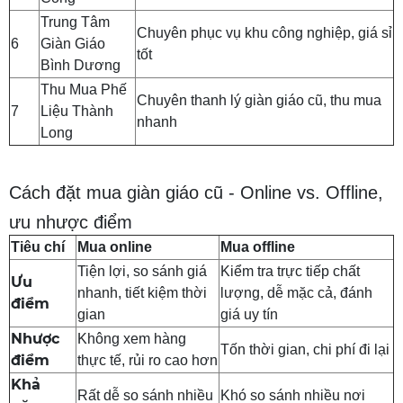
Trung Tâm
Chuyên phục vụ khu công nghiệp, giá sỉ
6
Giàn Giáo
tốt
Bình Dương
Thu Mua Phế
Chuyên thanh lý giàn giáo cũ, thu mua
7
Liệu Thành
nhanh
Long
Cách đặt mua giàn giáo cũ - Online vs. Offline,
ưu nhược điểm
Tiêu chí
Mua online
Mua offline
Tiện lợi, so sánh giá
Kiểm tra trực tiếp chất
Ưu
nhanh, tiết kiệm thời
lượng, dễ mặc cả, đánh
điểm
gian
giá uy tín
Nhược
Không xem hàng
Tốn thời gian, chi phí đi lại
điểm
thực tế, rủi ro cao hơn
Khả
Rất dễ so sánh nhiều
Khó so sánh nhiều nơi