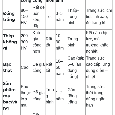
cứng
công
mòn
tính
Rất dễ
80–
Thấp–
Trang sức, chi
Đồng
uốn,
3–5
150
Tốt
trung
tiết tinh xảo,
trắng
kéo,
năm
HV
bình
đồ trang trí
dập
Khó
Kết cấu chịu
Thép
200–
10–
gia
Rất
Trung
lực, môi
không
300
30
công
tốt
bình
trường khắc
gỉ
HV
năm
hơn
nghiệt
Cao (gấp
Trang sức
10–
Bạc
Dễ gia
Rất
5–8 lần
cao cấp, ứng
Cao
50
thật
công
tốt
đồng
dụng điện –
năm
trắng)
nhiệt
Sản
Phụ
Trang sức
phẩm
Trun
Gần
thuộc
Dễ gia
1–2
thời trang,
mạ
g
đồng
lớp
công
năm
dùng ngắn
bạc/và
bình
trắng
mạ
hạn
ng