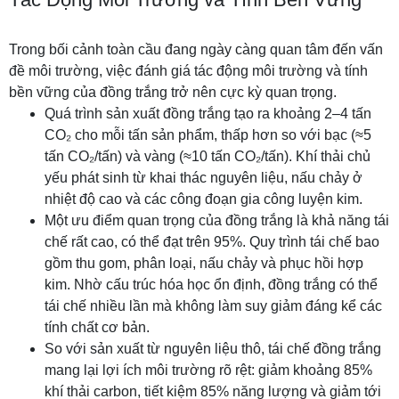
Trong bối cảnh toàn cầu đang ngày càng quan tâm đến vấn
đề môi trường, việc đánh giá tác động môi trường và tính
bền vững của đồng trắng trở nên cực kỳ quan trọng.
Quá trình sản xuất đồng trắng tạo ra khoảng 2–4 tấn
CO₂ cho mỗi tấn sản phẩm, thấp hơn so với bạc (≈5
tấn CO₂/tấn) và vàng (≈10 tấn CO₂/tấn). Khí thải chủ
yếu phát sinh từ khai thác nguyên liệu, nấu chảy ở
nhiệt độ cao và các công đoạn gia công luyện kim.
Một ưu điểm quan trọng của đồng trắng là khả năng tái
chế rất cao, có thể đạt trên 95%. Quy trình tái chế bao
gồm thu gom, phân loại, nấu chảy và phục hồi hợp
kim. Nhờ cấu trúc hóa học ổn định, đồng trắng có thể
tái chế nhiều lần mà không làm suy giảm đáng kể các
tính chất cơ bản.
So với sản xuất từ nguyên liệu thô, tái chế đồng trắng
mang lại lợi ích môi trường rõ rệt: giảm khoảng 85%
khí thải carbon, tiết kiệm 85% năng lượng và giảm tới