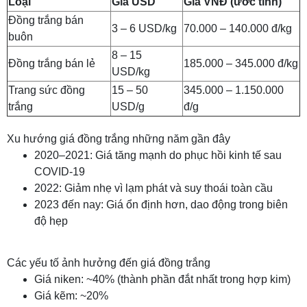
Loại
Giá USD
Giá VNĐ (ước tính)
Đồng trắng bán
3 – 6 USD/kg
70.000 – 140.000 đ/kg
buôn
8 – 15
Đồng trắng bán lẻ
185.000 – 345.000 đ/kg
USD/kg
Trang sức đồng
15 – 50
345.000 – 1.150.000
trắng
USD/g
đ/g
Xu hướng giá đồng trắng những năm gần đây
2020–2021: Giá tăng mạnh do phục hồi kinh tế sau
COVID-19
2022: Giảm nhẹ vì lạm phát và suy thoái toàn cầu
2023 đến nay: Giá ổn định hơn, dao động trong biên
độ hẹp
Các yếu tố ảnh hưởng đến giá đồng trắng
Giá niken: ~40% (thành phần đắt nhất trong hợp kim)
Giá kẽm: ~20%