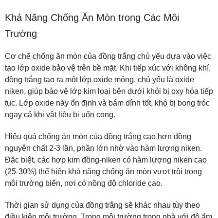
Khả Năng Chống Ăn Mòn trong Các Môi
Trường
Cơ chế chống ăn mòn của đồng trắng chủ yếu dựa vào việc
tạo lớp oxide bảo vệ trên bề mặt. Khi tiếp xúc với không khí,
đồng trắng tạo ra một lớp oxide mỏng, chủ yếu là oxide
niken, giúp bảo vệ lớp kim loại bên dưới khỏi bị oxy hóa tiếp
tục. Lớp oxide này ổn định và bám dính tốt, khó bị bong tróc
ngay cả khi vật liệu bị uốn cong.
Hiệu quả chống ăn mòn của đồng trắng cao hơn đồng
nguyên chất 2-3 lần, phần lớn nhờ vào hàm lượng niken.
Đặc biệt, các hợp kim đồng-niken có hàm lượng niken cao
(25-30%) thể hiện khả năng chống ăn mòn vượt trội trong
môi trường biển, nơi có nồng độ chloride cao.
Thời gian sử dụng của đồng trắng sẽ khác nhau tùy theo
điều kiện môi trường. Trong môi trường trong nhà với độ ẩm