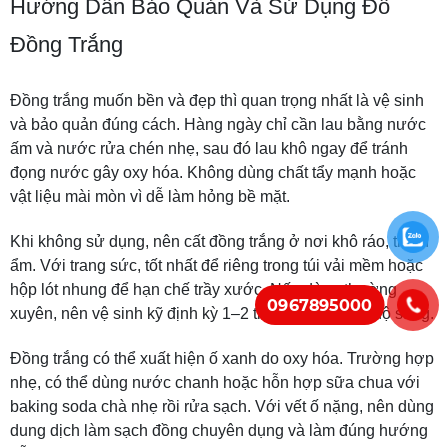
Hướng Dẫn Bảo Quản Và Sử Dụng Đồ
Đồng Trắng
Đồng trắng muốn bền và đẹp thì quan trọng nhất là vệ sinh
và bảo quản đúng cách. Hàng ngày chỉ cần lau bằng nước
ấm và nước rửa chén nhẹ, sau đó lau khô ngay để tránh
đọng nước gây oxy hóa. Không dùng chất tẩy mạnh hoặc
vật liệu mài mòn vì dễ làm hỏng bề mặt.
Khi không sử dụng, nên cất đồng trắng ở nơi khô ráo, tránh
ẩm. Với trang sức, tốt nhất để riêng trong túi vải mềm hoặc
hộp lót nhung để hạn chế trầy xước. Nếu dùng thường
0967895000
xuyên, nên vệ sinh kỹ định kỳ 1–2 tháng/lần để giữ độ sáng.
Đồng trắng có thể xuất hiện ố xanh do oxy hóa. Trường hợp
nhẹ, có thể dùng nước chanh hoặc hỗn hợp sữa chua với
baking soda chà nhẹ rồi rửa sạch. Với vết ố nặng, nên dùng
dung dịch làm sạch đồng chuyên dụng và làm đúng hướng