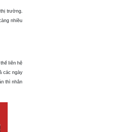
thị trường.
càng nhiều
hể liên hệ
cả các ngày
án thì nhân