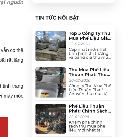
tại nguồn
TIN TỨC NỔI BẬT
Top 5 Công Ty Thu
Mua Phế Liệu Giá
Cao, Uy Tín Nhất
22-07-2026
Toàn Quốc
Cập nhật mới nhất
 vẫn có thể
tình hình thị trường
và bảng giá thu mua
ãi rất lãng
phế liệu trên toàn
quốc. Xem ngay các
đơn vị thu mua phế
Thu Mua Phế Liệu
liệu đồng, dây cáp
Thuận Phát: Thu
điện, nhôm, sắt, inox,
Mua Phế Liệu Giá
20-02-2026
thiếc, hợp kim, vải....
Cao - Tận Nơi - Uy
giá cao, uy tín, thu
Công ty Thu Mua Phế
 tình trạng
Tín
gom tận nơi trong
Liệu Thuận Phát!
ngày. Liên hệ ngay!
Chuyên thu mua tận
 vì máy móc
nơi các loại phế liệu
đồng, nhôm, dây cáp
điện, inox, mô tơ, sắt,
Phế Liệu Thuận
hợp kim, thiếc, chì,....
Phát: Chính Sách
nhà xưởng giá cao
Thu Mua Phế Liệu
22-01-2026
nhất thị trường. Cam
Giá Cao & Chiết
kết cân đo uy tín,
Khám phá chính
Khấu Hấp Dẫn
thao dỡ nhanh gọn.
sách thu mua phế
liệu mới nhất tại
2026
Thuận Phát: Cam kết