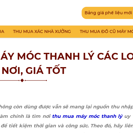
Bảng giá phế liệu mới
UA
THU MUA XÁC NHÀ XƯỞNG
THU MUA ĐỒ CŨ MÁY M
MÁY MÓC THANH LÝ CÁC L
NƠI, GIÁ TỐT
không còn dùng được vẫn sẽ mang lại nguồn thu nhậ
làm chính là tìm nơi
thu mua máy móc thanh lý
uy 
để tiết kiệm thời gian và công sức. Theo đó, hãy liê