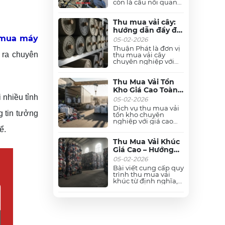
để nhận báo giá mới
còn là cầu nối quan
nhất!
trọng đưa phế liệu
vào chuỗi sản xuất và
tái chế. Giảm thiểu ô
Thu mua vải cây:
nhiễm môi trường
hướng dẫn đầy đủ
tích cực. Với tất cả các
 mua máy
về quy trình, giá và
05-02-2026
loại phế liệu như:
lợi ích
Đồng, nhôm, inox,
Thuận Phát là đơn vị
motor,... các loại.
 ra chuyên
thu mua vải cây
chuyên nghiệp với
nhiều năm kinh
nghiệm, mang đến
giải pháp tối ưu cho
Thu Mua Vải Tồn
vấn đề tồn kho của
Kho Giá Cao Toàn
doanh nghiệp dệt
 nhiều tỉnh
Quốc - Quy Trình
05-02-2026
may.
Nhanh Gọn &
Dịch vụ thu mua vải
g tin tưởng
Thanh Toán Tức
tồn kho chuyên
nghiệp với giá cao
Thời
nhất thị trường,
ể.
phương thức thanh
toán linh hoạt và
Thu Mua Vải Khúc
đảm bảo nhanh
Giá Cao – Hướng
chóng.
Dẫn Hoàn Chỉnh
05-02-2026
Cho Xí Nghiệp May
Bài viết cung cấp quy
2026
trình thu mua vải
khúc từ định nghĩa,
giá cả, cách chuẩn bị
để bán được giá cao
nhất, giúp các xí
nghiệp may tối ưu
hóa giá trị