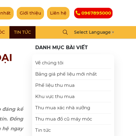
0967895000
 nhất
Giới thiệu
Liên hệ
ÓC
TIN TỨC
Select Language
▼
DANH MỤC BÀI VIẾT
OẠI
Về chúng tôi
Bảng giá phế liệu mới nhất
Phế liệu thu mua
Khu vực thu mua
Thu mua xác nhà xưởng
p đáng kể
tín. Đồng
Thu mua đồ cũ máy móc
n hệ ngay
Tin tức