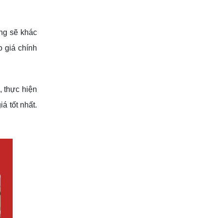
ng sẽ khác
o giá chính
, thực hiện
á tốt nhất.