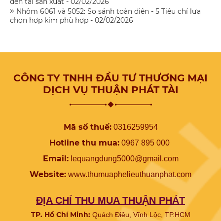
đến tái sản xuất - 02/02/2026
Nhôm 6061 và 5052: So sánh toàn diện - 5 Tiêu chí lựa
chọn hợp kim phù hợp - 02/02/2026
CÔNG TY TNHH ĐẦU TƯ THƯƠNG MẠI
DỊCH VỤ THUẬN PHÁT TÀI
Mã số thuế:
0316259954
Hotline thu mua:
0967 895 000
Email:
lequangdung5000@gmail.com
Website:
www.
thumuaphelieuthuanphat.com
ĐỊA CHỈ THU MUA THUẬN PHÁT
TP. Hồ Chí Minh:
Quách Điêu, Vĩnh Lộc, TP.HCM