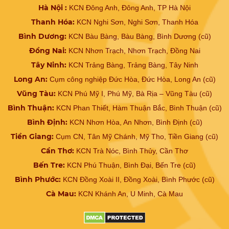
Hà Nội :
KCN Đông Anh, Đông Anh, TP Hà Nội
Thanh Hóa:
KCN Nghi Sơn, Nghi Sơn, Thanh Hóa
Bình Dương:
KCN Bàu Bàng, Bàu Bàng, Bình Dương (cũ)
Đồng Nai:
KCN Nhơn Trạch, Nhơn Trạch, Đồng Nai
Tây Ninh:
KCN Trảng Bàng, Trảng Bàng, Tây Ninh
Long An:
Cụm công nghiệp Đức Hòa, Đức Hòa, Long An (cũ)
Vũng Tàu:
KCN Phú Mỹ I, Phú Mỹ, Bà Rịa – Vũng Tàu (cũ)
Bình Thuận:
KCN Phan Thiết, Hàm Thuận Bắc, Bình Thuận (cũ)
Bình Định:
KCN Nhơn Hòa, An Nhơn, Bình Định (cũ)
Tiền Giang:
Cụm CN, Tân Mỹ Chánh, Mỹ Tho, Tiền Giang (cũ)
Cần Thơ:
KCN Trà Nóc, Bình Thủy, Cần Thơ
Bến Tre:
KCN Phú Thuận, Bình Đại, Bến Tre (cũ)
Bình Phước:
KCN Đồng Xoài II, Đồng Xoài, Bình Phước (cũ)
Cà Mau:
KCN Khánh An, U Minh, Cà Mau